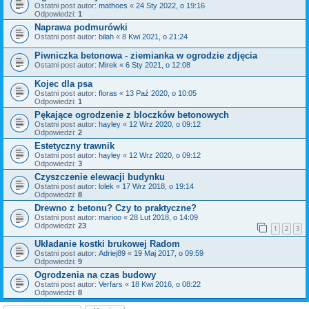
Ostatni post autor:
mathoes
«
24 Sty 2022, o 19:16
Odpowiedzi:
1
Naprawa podmurówki
Ostatni post autor:
bilah
«
8 Kwi 2021, o 21:24
Piwniczka betonowa - ziemianka w ogrodzie zdjęcia
Ostatni post autor:
Mirek
«
6 Sty 2021, o 12:08
Kojec dla psa
Ostatni post autor:
floras
«
13 Paź 2020, o 10:05
Odpowiedzi:
1
Pękające ogrodzenie z bloczków betonowych
Ostatni post autor:
hayley
«
12 Wrz 2020, o 09:12
Odpowiedzi:
2
Estetyczny trawnik
Ostatni post autor:
hayley
«
12 Wrz 2020, o 09:12
Odpowiedzi:
3
Czyszczenie elewacji budynku
Ostatni post autor:
lolek
«
17 Wrz 2018, o 19:14
Odpowiedzi:
8
Drewno z betonu? Czy to praktyczne?
Ostatni post autor:
marioo
«
28 Lut 2018, o 14:09
Odpowiedzi:
23
1
2
3
Układanie kostki brukowej Radom
Ostatni post autor:
Adriej89
«
19 Maj 2017, o 09:59
Odpowiedzi:
9
Ogrodzenia na czas budowy
Ostatni post autor:
Verfars
«
18 Kwi 2016, o 08:22
Odpowiedzi:
8