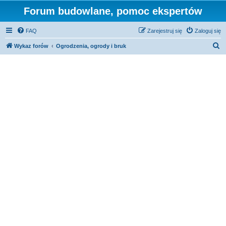
Forum budowlane, pomoc ekspertów
FAQ
Zarejestruj się
Zaloguj się
S
Wykaz forów
Ogrodzenia, ogrody i bruk
z
u
k
a
j