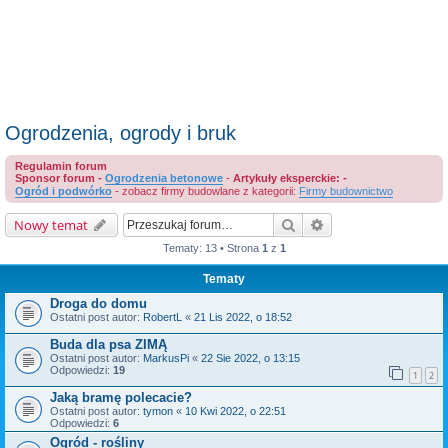
Ogrodzenia, ogrody i bruk
Regulamin forum
Sponsor forum -
Ogrodzenia betonowe
-
Artykuły eksperckie: -
Ogród i podwórko
- zobacz firmy budowlane z kategorii:
Firmy budownictwo
Szukaj
Wyszukiwanie zaaw
Nowy temat
Tematy: 13 • Strona
1
z
1
Tematy
Droga do domu
Ostatni post autor:
RobertL
«
21 Lis 2022, o 18:52
Buda dla psa ZIMĄ
Ostatni post autor:
MarkusPi
«
22 Sie 2022, o 13:15
Odpowiedzi:
19
1
2
Jaką bramę polecacie?
Ostatni post autor:
tymon
«
10 Kwi 2022, o 22:51
Odpowiedzi:
6
Ogród - rośliny