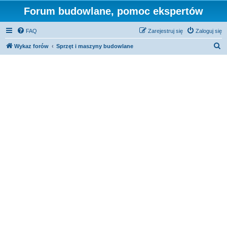
Forum budowlane, pomoc ekspertów
FAQ
Zarejestruj się
Zaloguj się
S
Wykaz forów
Sprzęt i maszyny budowlane
z
u
k
a
j