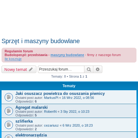
Sprzęt i maszyny budowlane
Regulamin forum
Budoloper.pl: przedstawia -
maszyny budowlane
- firmy z naszego forum
Ile kosztuje
Szukaj
Wyszukiwanie zaaw
Nowy temat
Tematy: 8 • Strona
1
z
1
Tematy
Jaki osuszacz powietrza do osuszania piwnicy
Ostatni post autor:
MarkusPi
«
16 Wrz 2022, o 08:56
Odpowiedzi:
6
Agregat malarski
Ostatni post autor:
RobertN
«
3 Sty 2022, o 10:23
Odpowiedzi:
5
szlifierka
Ostatni post autor:
cezariusz
«
6 Wrz 2020, o 18:23
Odpowiedzi:
2
elektronarzędzia