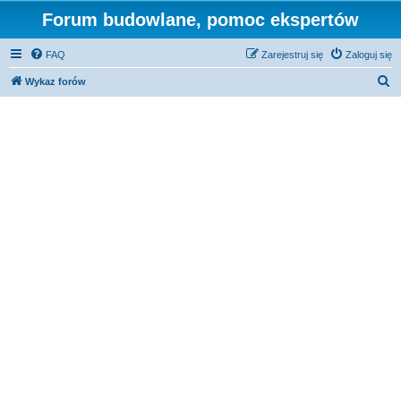
Forum budowlane, pomoc ekspertów
FAQ
Zarejestruj się
Zaloguj się
S
Wykaz forów
z
u
k
a
j