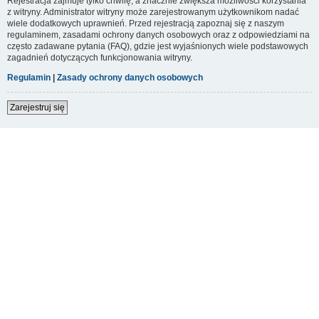
Rejestracja zajmuje tylko chwilę, a znacznie zwiększa możliwości korzystania
z witryny. Administrator witryny może zarejestrowanym użytkownikom nadać
wiele dodatkowych uprawnień. Przed rejestracją zapoznaj się z naszym
regulaminem, zasadami ochrony danych osobowych oraz z odpowiedziami na
często zadawane pytania (FAQ), gdzie jest wyjaśnionych wiele podstawowych
zagadnień dotyczących funkcjonowania witryny.
Regulamin
|
Zasady ochrony danych osobowych
Zarejestruj się