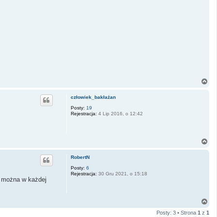
N
a
g
człowiek_bakłażan
ó
r
Posty:
19
Rejestracja:
4 Lip 2016, o 12:42
ę
N
a
g
RobertN
ó
r
Posty:
6
Rejestracja:
30 Gru 2021, o 15:18
ę
e można w każdej
N
a
Posty: 3 • Strona
1
z
1
g