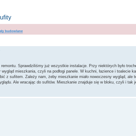
fity
ały budowlane
wanie zaawansowane
remontu. Sprawdziliśmy już wszystkie instalacje. Przy niektórych było troch
 wygląd mieszkania, czyli na podłogi panele. W kuchni, łazience i toalecie ka
zrobić z sufitem. Zależy nam, żeby mieszkanie miało nowoczesny wygląd, ale t
du. Ale wracając do sufitów. Mieszkanie znajduje się w bloku, czyli i tak je