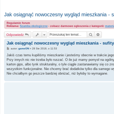
Jak osiągnąć nowoczesny wygląd mieszkania - su
Regulamin forum
Reklama:
Szamba ekologiczne
- zobacz darmowe ogłoszenia z kategorii:
materi
Szukaj
Wyszuki
Odpowiedz
Jak osiągnąć nowoczesny wygląd mieszkania - sufity
P
autor:
gameON
»
28 Sie 2018, o 11:53
o
s
Jakiś czas temu kupiliśmy mieszkanie i jesteśmy obecnie w trakcie jego 
t
Przy innych nic nie trzeba było ruszać. O ile już mamy pomysł na ogólny
karton gips, albo tynk strukturalny, o tyle ciągle zastanawiamy się co 
wszystkim funkcjonalne. Nie chcemy brać dodatków tylko dla samego wyglą
Nie chciałbym go jeszcze bardziej obniżać, niż byłoby to wymagane.