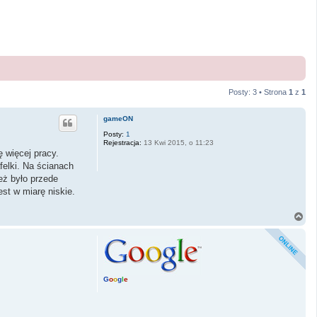
Posty: 3 • Strona
1
z
1
gameON
Posty:
1
Rejestracja:
13 Kwi 2015, o 11:23
ę więcej pracy.
felki. Na ścianach
eż było przede
st w miarę niskie.
N
a
g
ó
r
ę
G
o
o
g
l
e