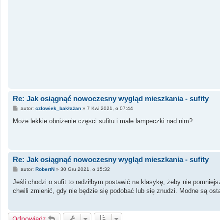
Re: Jak osiągnąć nowoczesny wygląd mieszkania - sufity
P
autor:
człowiek_bakłażan
»
7 Kwi 2021, o 07:44
o
s
Może lekkie obniżenie częsci sufitu i małe lampeczki nad nim?
t
Re: Jak osiągnąć nowoczesny wygląd mieszkania - sufity
P
autor:
RobertN
»
30 Gru 2021, o 15:32
o
s
Jeśli chodzi o sufit to radziłbym postawić na klasykę, żeby nie pomni
t
chwili zmienić, gdy nie będzie się podobać lub się znudzi. Modne są os
Odpowiedz