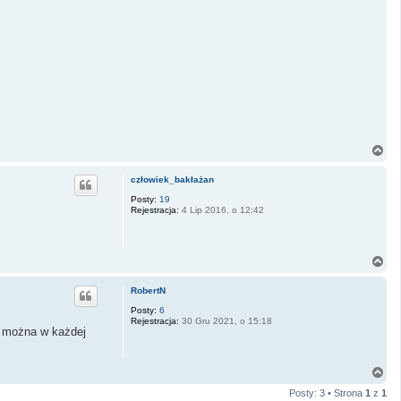
N
a
g
człowiek_bakłażan
ó
r
Posty:
19
Rejestracja:
4 Lip 2016, o 12:42
ę
N
a
g
RobertN
ó
r
Posty:
6
Rejestracja:
30 Gru 2021, o 15:18
ę
e można w każdej
N
a
Posty: 3 • Strona
1
z
1
g