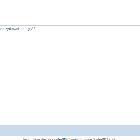
o użytkownika i 1 gość
Technologię dostarcza
phpBB
® Forum Software © phpBB Limited