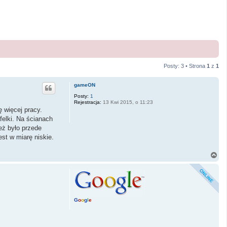
Posty: 3 • Strona
1
z
1
gameON
Posty:
1
Rejestracja:
13 Kwi 2015, o 11:23
ę więcej pracy.
felki. Na ścianach
eż było przede
st w miarę niskie.
N
a
g
ó
r
ę
G
o
o
g
l
e