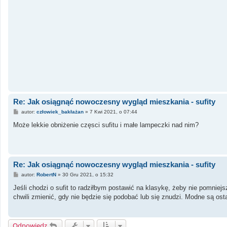
Re: Jak osiągnąć nowoczesny wygląd mieszkania - sufity
P
autor:
człowiek_bakłażan
»
7 Kwi 2021, o 07:44
o
s
Może lekkie obniżenie częsci sufitu i małe lampeczki nad nim?
t
Re: Jak osiągnąć nowoczesny wygląd mieszkania - sufity
P
autor:
RobertN
»
30 Gru 2021, o 15:32
o
s
Jeśli chodzi o sufit to radziłbym postawić na klasykę, żeby nie pomni
t
chwili zmienić, gdy nie będzie się podobać lub się znudzi. Modne są os
Odpowiedz