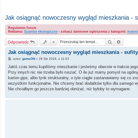
Jak osiągnąć nowoczesny wygląd mieszkania - su
Regulamin forum
Reklama:
Szamba ekologiczne
- zobacz darmowe ogłoszenia z kategorii:
materi
Szukaj
Wyszuki
Odpowiedz
Jak osiągnąć nowoczesny wygląd mieszkania - sufity
P
autor:
gameON
»
28 Sie 2018, o 11:53
o
s
Jakiś czas temu kupiliśmy mieszkanie i jesteśmy obecnie w trakcie jego 
t
Przy innych nic nie trzeba było ruszać. O ile już mamy pomysł na ogólny
karton gips, albo tynk strukturalny, o tyle ciągle zastanawiamy się co 
wszystkim funkcjonalne. Nie chcemy brać dodatków tylko dla samego wyglą
Nie chciałbym go jeszcze bardziej obniżać, niż byłoby to wymagane.