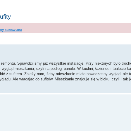
fity
ały budowlane
wanie zaawansowane
remontu. Sprawdziliśmy już wszystkie instalacje. Przy niektórych było troch
 wygląd mieszkania, czyli na podłogi panele. W kuchni, łazience i toalecie ka
zrobić z sufitem. Zależy nam, żeby mieszkanie miało nowoczesny wygląd, ale t
du. Ale wracając do sufitów. Mieszkanie znajduje się w bloku, czyli i tak je