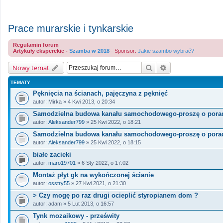
Prace murarskie i tynkarskie
Regulamin forum
Artykuły eksperckie -
Szamba w 2018
- Sponsor:
Jakie szambo wybrać?
Szukaj
Wyszukiwanie za
Nowy temat
TEMATY
Pęknięcia na ścianach, pajęczyna z pęknięć
autor:
Mirka
» 4 Kwi 2013, o 20:34
Samodzielna budowa kanału samochodowego-proszę o pora
autor:
Aleksander799
» 25 Kwi 2022, o 18:21
Samodzielna budowa kanału samochodowego-proszę o pora
autor:
Aleksander799
» 25 Kwi 2022, o 18:15
białe zacieki
autor:
maro19701
» 6 Sty 2022, o 17:02
Montaż płyt gk na wykończonej ścianie
autor:
osstry55
» 27 Kwi 2021, o 21:30
> Czy mogę po raz drugi ocieplić styropianem dom ?
autor:
adam
» 5 Lut 2013, o 16:57
Tynk mozaikowy - prześwity