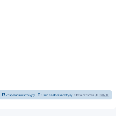
Zespół administracyjny
Usuń ciasteczka witryny
Strefa czasowa
UTC+02:00