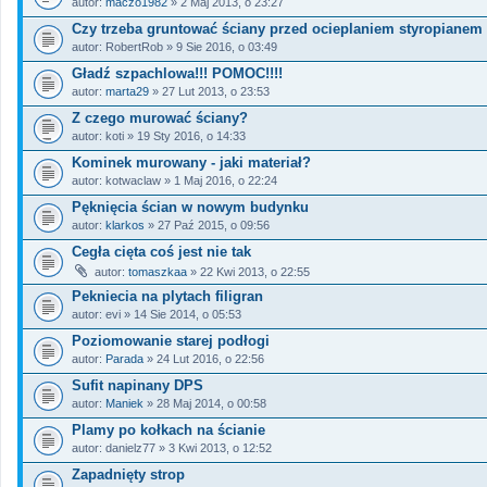
autor:
maczo1982
» 2 Maj 2013, o 23:27
Czy trzeba gruntować ściany przed ocieplaniem styropianem
autor:
RobertRob
» 9 Sie 2016, o 03:49
Gładź szpachlowa!!! POMOC!!!!
autor:
marta29
» 27 Lut 2013, o 23:53
Z czego murować ściany?
autor:
koti
» 19 Sty 2016, o 14:33
Kominek murowany - jaki materiał?
autor:
kotwaclaw
» 1 Maj 2016, o 22:24
Pęknięcia ścian w nowym budynku
autor:
klarkos
» 27 Paź 2015, o 09:56
Cegła cięta coś jest nie tak
autor:
tomaszkaa
» 22 Kwi 2013, o 22:55
Pekniecia na plytach filigran
autor:
evi
» 14 Sie 2014, o 05:53
Poziomowanie starej podłogi
autor:
Parada
» 24 Lut 2016, o 22:56
Sufit napinany DPS
autor:
Maniek
» 28 Maj 2014, o 00:58
Plamy po kołkach na ścianie
autor:
danielz77
» 3 Kwi 2013, o 12:52
Zapadnięty strop