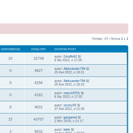
Tematy: 24 • Strona
1
z
1
ODPOWIEDZI
ODSŁONY
OSTATNI POST
autor:
Giraffe92
10
32738
9 Sie 2022, o 17:05
autor:
Aleksander799
0
4827
25 Kwi 2022, o 18:21
autor:
Aleksander799
0
4256
25 Kwi 2022, o 18:15
autor:
maro19701
0
4162
6 Sty 2022, o 17:02
autor:
osstry55
0
4031
27 Kwi 2021, o 21:30
autor:
gargamel
15
43707
2 Wrz 2019, o 21:17
autor:
lolek
2
9032