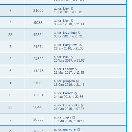
24 Kwi 2019, o 23:03
autor:
lolek
7
21060
19 Lis 2018, o 19:01
autor:
lolek
4
9083
30 Paź 2018, o 21:41
autor:
krzychuu
28
45354
30 Lip 2018, o 23:21
autor:
Patryksw2
7
21374
21 Sty 2018, o 21:36
autor:
lolek
3
24533
20 Wrz 2017, o 23:07
autor:
Lescott
6
11375
21 Mar 2017, o 11:35
autor:
pikapika
1
27008
16 Gru 2016, o 21:48
autor:
Parada
0
13631
24 Lut 2016, o 22:56
autor:
kupiepralke
23
50448
21 Gru 2015, o 07:28
autor:
ziajka
5
20533
12 Gru 2015, o 18:44
autor:
marko_el
4
30834