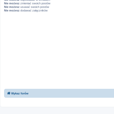
Nie możesz
zmieniać swoich postów
Nie możesz
usuwać swoich postów
Nie możesz
dodawać załączników
Wykaz forów