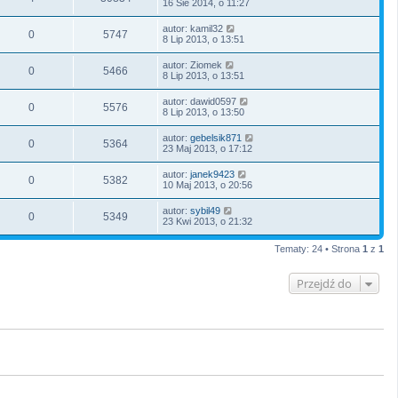
16 Sie 2014, o 11:27
autor:
kamil32
0
5747
8 Lip 2013, o 13:51
autor:
Ziomek
0
5466
8 Lip 2013, o 13:51
autor:
dawid0597
0
5576
8 Lip 2013, o 13:50
autor:
gebelsik871
0
5364
23 Maj 2013, o 17:12
autor:
janek9423
0
5382
10 Maj 2013, o 20:56
autor:
sybil49
0
5349
23 Kwi 2013, o 21:32
Tematy: 24 • Strona
1
z
1
Przejdź do