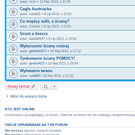
autor:
Ucio
» 12 Mar 2013, o 21:40
Cegła Austriacka
autor:
kamil32
» 8 Lip 2013, o 13:51
Co między sufit, a ścianę?
autor:
Ziomek
» 8 Lip 2013, o 13:51
Grunt a deszcz
autor:
dawid0597
» 8 Lip 2013, o 13:50
Wyburzenie ściany nośnej
autor:
gebelsik871
» 23 Maj 2013, o 17:12
Tynkowanie ściany POMOCY!
autor:
janek9423
» 10 Maj 2013, o 20:56
Wylewanie tarasu
autor:
sybil49
» 23 Kwi 2013, o 21:32
Nowy temat
Wróć do wykazu forów
KTO JEST ONLINE
Użytkownicy przeglądający to forum: Obecnie na forum nie ma żadnego zarejestrowaneg
TWOJE UPRAWNIENIA NA TYM FORUM
Nie możesz
tworzyć nowych tematów
Nie możesz
odpowiadać w tematach