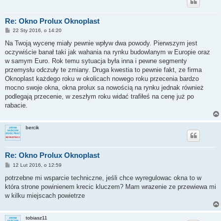
Re: Okno Prolux Oknoplast
P
22 Sty 2016, o 14:20
o
s
Na Twoją wycenę miały pewnie wpływ dwa powody. Pierwszym jest
t
oczywiście banał taki jak wahania na rynku budowlanym w Europie oraz
w samym Euro. Rok temu sytuacja była inna i pewne segmenty
przemysłu odczuły te zmiany. Druga kwestia to pewnie fakt, ze firma
Oknoplast każdego roku w okolicach nowego roku przecenia bardzo
mocno swoje okna, okna prolux sa nowością na rynku jednak również
podlegają przecenie, w zeszłym roku widać trafiłeś na cenę już po
rabacie.
bercik
Re: Okno Prolux Oknoplast
P
12 Lut 2016, o 12:59
o
s
potrzebne mi wsparcie techniczne, jeśli chce wyregulowac okna to w
t
która strone powinienem krecic kluczem? Mam wrazenie ze przewiewa mi
w kilku miejscach powietrze
tobiasz11