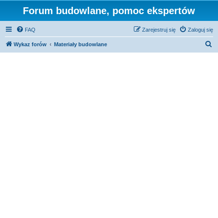
Forum budowlane, pomoc ekspertów
FAQ
Zarejestruj się
Zaloguj się
S
Wykaz forów
Materiały budowlane
z
u
k
a
j