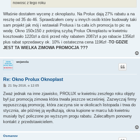
nowosc z tego roku
Właśnie dostałem wycenę z oknoplastu. Na Prolux dają 27% rabatu a na
resztę od 35 do 46. Sprawdzałem ceny u innych osób które budowały taki
sam projekt jak mój i wstawiali Proluxa i ta cała ich promocja to pic na
wodę. Okno 150x150 z potrójną szybą Prolux Oknoplastu w kwietniu
kosztowało 1220zł a dziś przed niby rabatem 2087zł a po rabacie 1356zł
plus rabat sprzedawcy ok. 10% i ostateczna cena 1196zł -
TO GDZIE
JEST TA WIELKA ZIMOWA PROMOCJA ???
wojwoda
Re: Okno Prolux Oknoplast
P
21 Sty 2016, o 12:05
o
s
Zważ jednak na inne zjawisko, PROLUX w kwietniu zeszłego roku objęty
t
był juz promocją zimowa która trwała jeszcze wcześniej. Zazwyczaj firmy
wypuszczają promocję, która zaczyna sie w okolicach listopada i trwa do
stycznia, ale później ją wydłużają, okna kupione w marcu lub kwietniu
musiały być policzone po wyższym progu rabatu. Zalecałbym ponowny
kontakt z przedstawicielem.
Osmanov