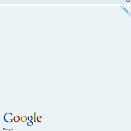
G
o
o
g
l
e