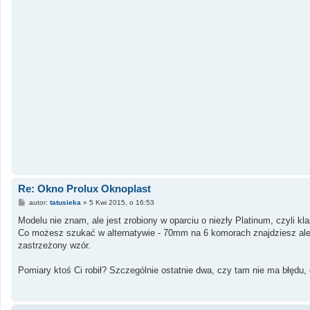
Re: Okno Prolux Oknoplast
P
autor:
tatusieka
»
5 Kwi 2015, o 16:53
o
s
Modelu nie znam, ale jest zrobiony w oparciu o niezły Platinum, czyli
t
Co możesz szukać w alternatywie - 70mm na 6 komorach znajdziesz ale n
zastrzeżony wzór.
Pomiary ktoś Ci robił? Szczególnie ostatnie dwa, czy tam nie ma błędu