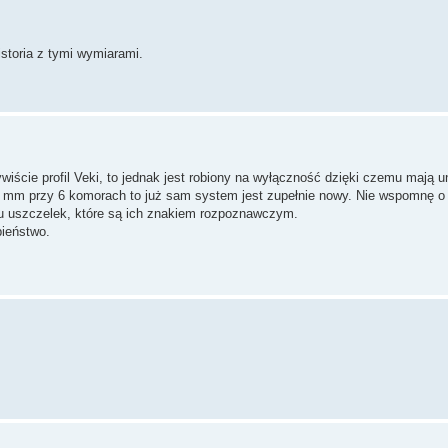
istoria z tymi wymiarami.
iście profil Veki, to jednak jest robiony na wyłączność dzięki czemu mają u
 mm przy 6 komorach to już sam system jest zupełnie nowy. Nie wspomnę o c
żu uszczelek, które są ich znakiem rozpoznawczym.
ieństwo.