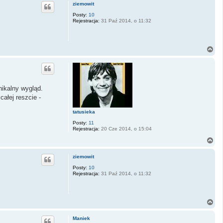
g
ziemowit
ó
r
Posty:
10
Rejestracja:
31 Paź 2014, o 11:32
ę
N
a
g
ó
r
ę
nikalny wygląd.
ałej reszcie -
tatusieka
Posty:
11
Rejestracja:
20 Cze 2014, o 15:04
N
a
g
ziemowit
ó
r
Posty:
10
Rejestracja:
31 Paź 2014, o 11:32
ę
N
a
g
Maniek
ó