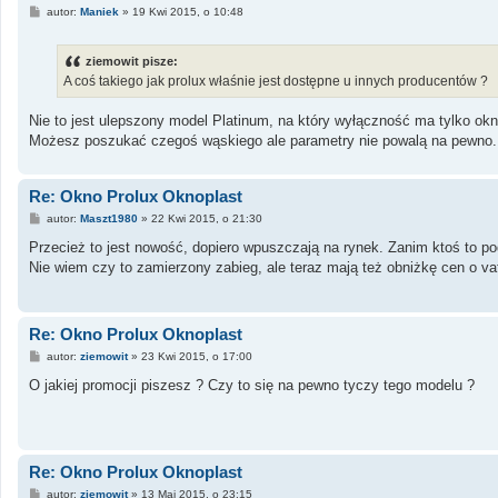
P
autor:
Maniek
»
19 Kwi 2015, o 10:48
o
s
t
ziemowit pisze:
A coś takiego jak prolux właśnie jest dostępne u innych producentów ?
Nie to jest ulepszony model Platinum, na który wyłączność ma tylko okn
Możesz poszukać czegoś wąskiego ale parametry nie powalą na pewno.
Re: Okno Prolux Oknoplast
P
autor:
Maszt1980
»
22 Kwi 2015, o 21:30
o
s
Przecież to jest nowość, dopiero wpuszczają na rynek. Zanim ktoś to po
t
Nie wiem czy to zamierzony zabieg, ale teraz mają też obniżkę cen o va
Re: Okno Prolux Oknoplast
P
autor:
ziemowit
»
23 Kwi 2015, o 17:00
o
s
O jakiej promocji piszesz ? Czy to się na pewno tyczy tego modelu ?
t
Re: Okno Prolux Oknoplast
P
autor:
ziemowit
»
13 Maj 2015, o 23:15