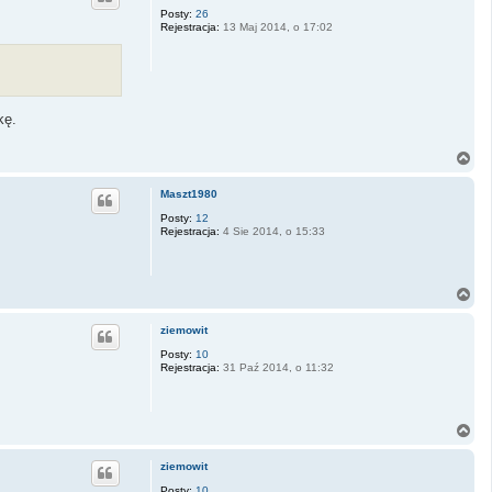
r
Posty:
26
Rejestracja:
13 Maj 2014, o 17:02
ę
kę.
N
a
g
Maszt1980
ó
r
Posty:
12
Rejestracja:
4 Sie 2014, o 15:33
ę
N
a
g
ziemowit
ó
r
Posty:
10
Rejestracja:
31 Paź 2014, o 11:32
ę
N
a
g
ziemowit
ó
r
Posty:
10