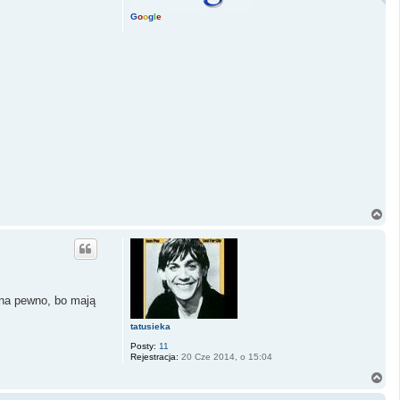
G
o
o
g
l
e
N
a
g
ó
r
ę
 na pewno, bo mają
tatusieka
Posty:
11
Rejestracja:
20 Cze 2014, o 15:04
N
a