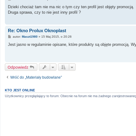
o
s
Dzieki chociaż tam nie ma nic o tym czy ten profil jest objęty promocją.
t
Druga sprawa, czy to nie jest inny profil ?
Re: Okno Prolux Oknoplast
P
autor:
Maszt1980
»
15 Maj 2015, o 20:26
o
s
Jest jasno w regulaminie opisane, które produkty są objęte promocją. 
t
Odpowiedz
Wróć do „Materiały budowlane”
KTO JEST ONLINE
Użytkownicy przeglądający to forum: Obecnie na forum nie ma żadnego zarejestrowaneg