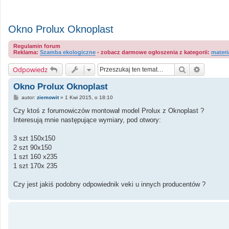
Okno Prolux Oknoplast
Regulamin forum
Reklama:
Szamba ekologiczne
- zobacz darmowe ogłoszenia z kategorii:
materi
Szukaj
Wyszuki
Odpowiedz
Okno Prolux Oknoplast
P
autor:
ziemowit
»
1 Kwi 2015, o 18:10
o
s
Czy ktoś z forumowiczów montował model Prolux z Oknoplast ?
t
Interesują mnie następujące wymiary, pod otwory:
3 szt 150x150
2 szt 90x150
1 szt 160 x235
1 szt 170x 235
Czy jest jakiś podobny odpowiednik veki u innych producentów ?