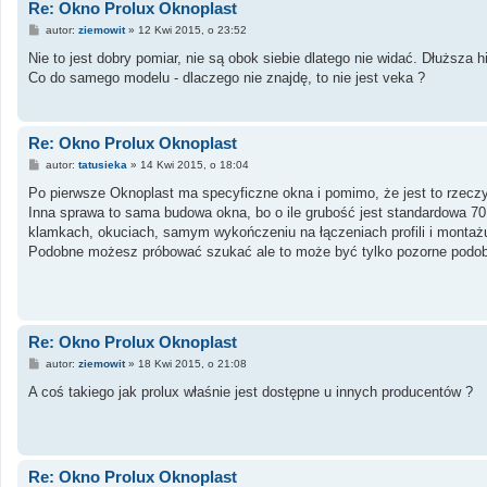
Re: Okno Prolux Oknoplast
P
autor:
ziemowit
»
12 Kwi 2015, o 23:52
o
s
Nie to jest dobry pomiar, nie są obok siebie dlatego nie widać. Dłuższa h
t
Co do samego modelu - dlaczego nie znajdę, to nie jest veka ?
Re: Okno Prolux Oknoplast
P
autor:
tatusieka
»
14 Kwi 2015, o 18:04
o
s
Po pierwsze Oknoplast ma specyficzne okna i pomimo, że jest to rzeczyw
t
Inna sprawa to sama budowa okna, bo o ile grubość jest standardowa 70
klamkach, okuciach, samym wykończeniu na łączeniach profili i monta
Podobne możesz próbować szukać ale to może być tylko pozorne podob
Re: Okno Prolux Oknoplast
P
autor:
ziemowit
»
18 Kwi 2015, o 21:08
o
s
A coś takiego jak prolux właśnie jest dostępne u innych producentów ?
t
Re: Okno Prolux Oknoplast