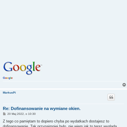
G
o
o
g
l
e
MarkusPi
Re: Dofinansowanie na wymiane okien.
P
20 Maj 2022, o 10:30
o
s
Z tego co pamiętam to dopiero chyba po wydatkach dostajesz to
t
dofinansowanie. Tak przynajmniej było, nie wiem jak to teraz wygląda.