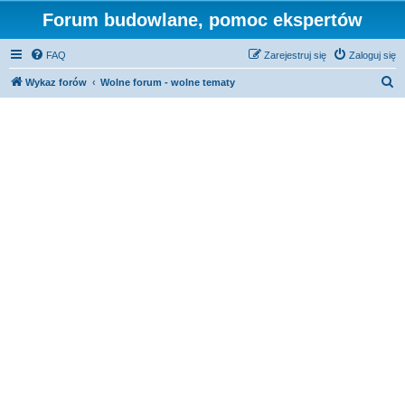
Forum budowlane, pomoc ekspertów
FAQ
Zarejestruj się
Zaloguj się
S
Wykaz forów
Wolne forum - wolne tematy
z
u
k
a
j