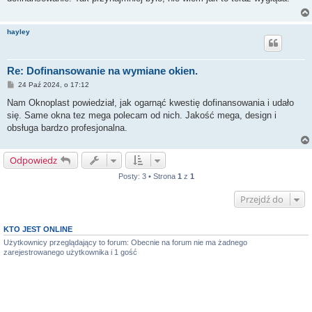
hayley
Re: Dofinansowanie na wymiane okien.
P
24 Paź 2024, o 17:12
o
s
Nam Oknoplast powiedział, jak ogarnąć kwestię dofinansowania i udało
t
się. Same okna tez mega polecam od nich. Jakość mega, design i
obsługa bardzo profesjonalna.
Odpowiedz
Posty: 3 • Strona
1
z
1
Przejdź do
KTO JEST ONLINE
Użytkownicy przeglądający to forum: Obecnie na forum nie ma żadnego
zarejestrowanego użytkownika i 1 gość