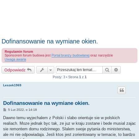
Dofinansowanie na wymiane okien.
Regulamin forum
Sponsorem forum budowa jest
Portal branży budowlanej
oraz narzędzie
Uwaga awaria
Szukaj
Wyszukiwa
Odpowiedz
Posty: 3 • Strona
1
z
1
Leszek1969
Dofinansowanie na wymiane okien.
P
5 Lut 2022, o 14:18
o
s
Dawno temu wyjechalem z Polski i slabo orientuje sie w polskich
t
realiach. Moze jednak byc tak, ze juz w kraju zostane i bede musial zajac
sie remontem domu rodzinnego. Slalem swoje pytania do ministerstwa,
ale mi nie odpowiadaja. Jesli ktos jest zorientowany w temacie, to bardzo