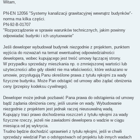
s
Witam,
t
PN-EN 12056 "Systemy kanalizacji grawitacyjnej wewnątrz budynków"-
norma ma kilka części.
PN-92-B-01707
"Rozporządzenie w sprawie warunków technicznych, jakim powinny
odpowiadać budynki i ich usytuowanie"
Jeśli deweloper wybudował budynek niezgodnie z projektem, punktem
wyjścia do rozważań na temat ewentualnej odpowiedzialności
dewelopera, wobec kupującego jest treść umowy łączącej strony.
W przypadku sprzedaży mieszkania np. o zmniejszonej wartości lub
użyteczności albo gdy obiekt nie ma właściwości, które wskazano w
umowie, przysługują Panu określone prawa z tytułu rękojmi za wady
fizyczne budynku. Może Pan odstąpić od umowy albo żądać obniżenia
ceny (przepisy kodeksu cywilnego).
Deweloper może jednak pozbawić Pana prawa do odstąpienia od umowy
bądź żądania obniżenia ceny, jeśli usunie on wady. Wybudowanie
niezgodnie z projektem jest jednak raczej nieusuwalną wadą.
Kupujący traci prawo dochodzenia roszczeń z tytułu rękojmi za wady
fizyczne rzeczy, jeżeli nie zawiadomi dewelopera o wadzie w ciągu
miesiąca od jej wykrycia.
Trudno będzie dochodzić uprawnień z tytułu rękojmi, jeśli w chwili
sprzedaży wiedział Pan o odstępstwach od projektu lub innych wadach