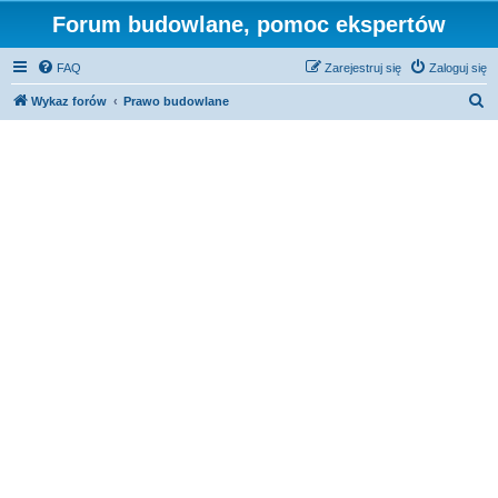
Forum budowlane, pomoc ekspertów
FAQ
Zarejestruj się
Zaloguj się
S
Wykaz forów
Prawo budowlane
z
u
k
a
j