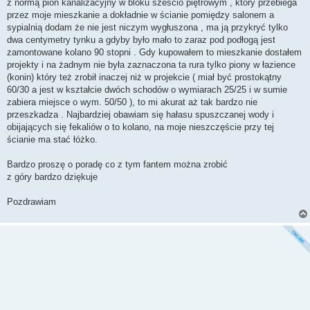
z normą pion kanalizacyjny w bloku sześcio piętrowym , który przebiega
przez moje mieszkanie a dokładnie w ścianie pomiędzy salonem a
sypialnią dodam że nie jest niczym wygłuszona , ma ją przykryć tylko
dwa centymetry tynku a gdyby było mało to zaraz pod podłogą jest
zamontowane kolano 90 stopni . Gdy kupowałem to mieszkanie dostałem
projekty i na żadnym nie była zaznaczona ta rura tylko piony w łazience
(konin) który też zrobił inaczej niż w projekcie ( miał być prostokątny
60/30 a jest w kształcie dwóch schodów o wymiarach 25/25 i w sumie
zabiera miejsce o wym. 50/50 ), to mi akurat aż tak bardzo nie
przeszkadza . Najbardziej obawiam się hałasu spuszczanej wody i
obijających się fekaliów o to kolano, na moje nieszczęście przy tej
ścianie ma stać łóżko.
Bardzo proszę o poradę co z tym fantem można zrobić
z góry bardzo dziękuje
Pozdrawiam