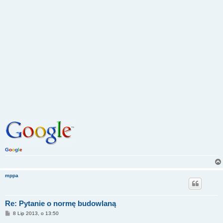
G
o
o
g
l
e
mppa
Re: Pytanie o normę budowlaną
P
8 Lip 2013, o 13:50
o