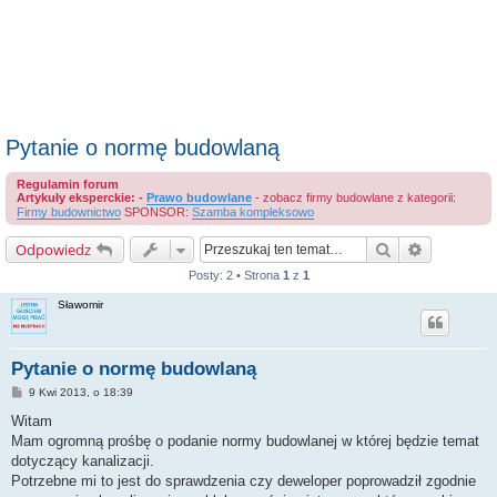
Pytanie o normę budowlaną
Regulamin forum
Artykuły eksperckie: -
Prawo budowlane
- zobacz firmy budowlane z kategorii:
Firmy budownictwo
SPONSOR:
Szamba kompleksowo
Szukaj
Wyszukiwa
Odpowiedz
Posty: 2 • Strona
1
z
1
Sławomir
Pytanie o normę budowlaną
P
9 Kwi 2013, o 18:39
o
s
Witam
t
Mam ogromną prośbę o podanie normy budowlanej w której będzie temat
dotyczący kanalizacji.
Potrzebne mi to jest do sprawdzenia czy deweloper poprowadził zgodnie