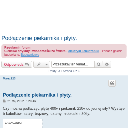
Podłączenie piekarnika i płyty.
Regulamin forum
Ciekawe artykuły i wiadomości ze świata -
elektryki i elektroniki
- zobacz galerie
budowlane:
Budownictwo
Szukaj
Wyszukiwa
Odpowiedz
Posty: 3 • Strona
1
z
1
Marta123
Podłączenie piekarnika i płyty.
P
21 Maj 2022, o 23:46
o
s
Czy mozna podlaczyc płytę 400v i piekarnik 230v do jednej siły? Wystaje
t
5 kabelków- szary, brązowy, czarny, niebieski i żółty.
ZAŁĄCZNIKI