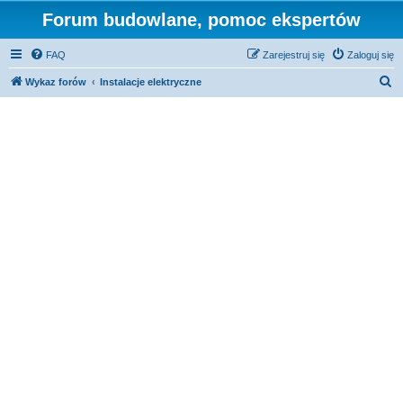
Forum budowlane, pomoc ekspertów
FAQ
Zarejestruj się
Zaloguj się
S
Wykaz forów
Instalacje elektryczne
z
u
k
a
j