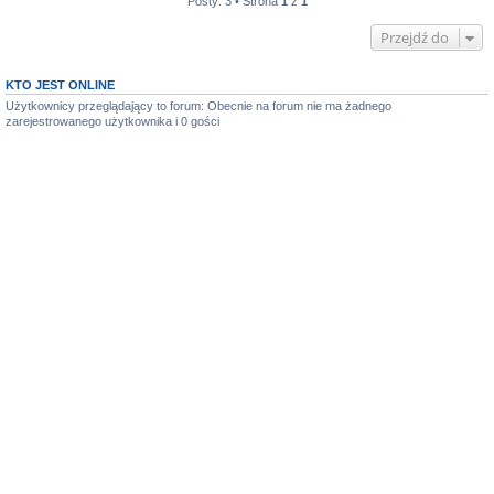
Posty: 3 • Strona
1
z
1
Przejdź do
KTO JEST ONLINE
Użytkownicy przeglądający to forum: Obecnie na forum nie ma żadnego
zarejestrowanego użytkownika i 0 gości