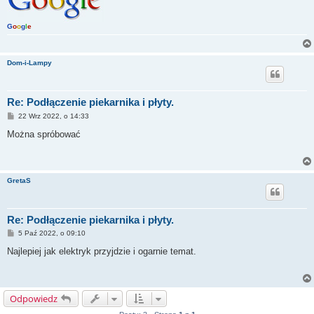
G
o
o
g
l
e
Dom-i-Lampy
Re: Podłączenie piekarnika i płyty.
P
22 Wrz 2022, o 14:33
o
s
Można spróbować
t
GretaS
Re: Podłączenie piekarnika i płyty.
P
5 Paź 2022, o 09:10
o
s
Najlepiej jak elektryk przyjdzie i ogarnie temat.
t
Odpowiedz