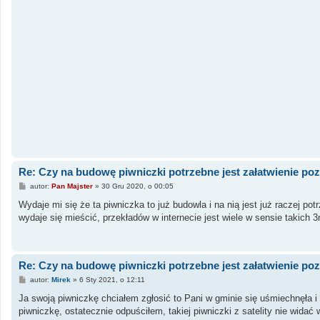
Re: Czy na budowę piwniczki potrzebne jest załatwienie po
P
autor:
Pan Majster
»
30 Gru 2020, o 00:05
o
s
Wydaje mi się że ta piwniczka to już budowla i na nią jest już raczej po
t
wydaje się mieścić, przekładów w internecie jest wiele w sensie takich
Re: Czy na budowę piwniczki potrzebne jest załatwienie po
P
autor:
Mirek
»
6 Sty 2021, o 12:11
o
s
Ja swoją piwniczkę chciałem zgłosić to Pani w gminie się uśmiechnęła i
t
piwniczkę, ostatecznie odpuściłem, takiej piwniczki z satelity nie widać