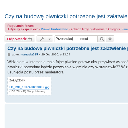
Czy na budowę piwniczki potrzebne jest załatwi
Regulamin forum
Artykuły eksperckie: -
Prawo budowlane
- zobacz firmy budowlane z kategorii:
Firm
Szukaj
Wyszuki
Odpowiedz
Czy na budowę piwniczki potrzebne jest załatwienie
P
autor:
martusia015
»
29 Gru 2020, o 23:54
o
s
Widziałam w internecie mają fajne piwnice gotowe aby przywieźć wkopać 
t
piwniczki potrzebne będzie pozwolenie w gminie czy w starostwie?? W 
usunięcia postu przez moderatora.
ZAŁĄCZNIKI
FB_IMG_1607463269395.jpg
(153.76 KiB) Nie pobierany