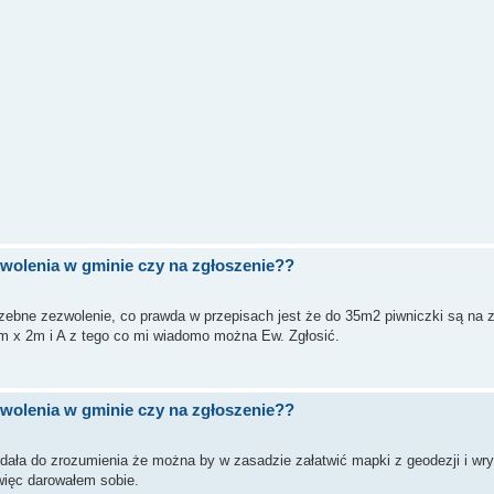
zwolenia w gminie czy na zgłoszenie??
trzebne zezwolenie, co prawda w przepisach jest że do 35m2 piwniczki są na z
 3m x 2m i A z tego co mi wiadomo można Ew. Zgłosić.
zwolenia w gminie czy na zgłoszenie??
 dała do zrozumienia że można by w zasadzie załatwić mapki z geodezji i wr
 więc darowałem sobie.