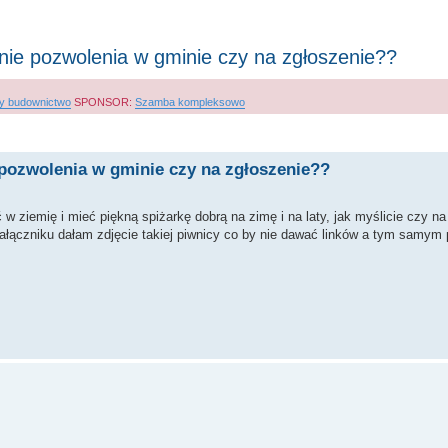
enie pozwolenia w gminie czy na zgłoszenie??
y budownictwo
SPONSOR:
Szamba kompleksowo
wanie zaawansowane
 pozwolenia w gminie czy na zgłoszenie??
w ziemię i mieć piękną spiżarkę dobrą na zimę i na laty, jak myślicie czy na
załączniku dałam zdjęcie takiej piwnicy co by nie dawać linków a tym samy