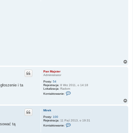
N
a
g
Pan Majster
ó
Administrator
r
Posty:
54
ę
głoszenie i ta
Rejestracja:
8 Wrz 2011, o 14:18
Lokalizacja:
Radom
S
Kontaktowanie:
k
o
N
n
a
t
g
a
Mirek
ó
k
r
Posty:
100
t
Rejestracja:
11 Paź 2013, o 19:31
u
ę
ysować tą
S
j
Kontaktowanie:
k
s
o
i