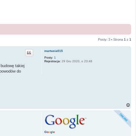
Posty: 3 • Strona
1
z
1
martusia015
Posty:
1
Rejestracja:
29 Gru 2020, o 23:48
 budowę takiej
m powodów do
N
a
g
ó
r
ę
G
o
o
g
l
e