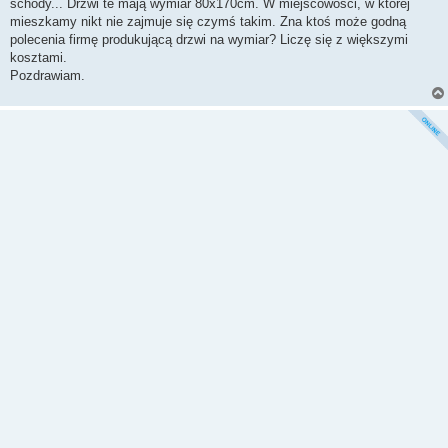
schody... Drzwi te mają wymiar 80x170cm. W miejscowości, w której
mieszkamy nikt nie zajmuje się czymś takim. Zna ktoś może godną
polecenia firmę produkującą drzwi na wymiar? Liczę się z większymi
kosztami.
Pozdrawiam.