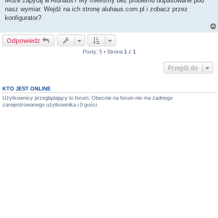
Może zapytaj w Aluhaus? My mieliśmy bez problemu dopasowane pod
t
nasz wymiar. Wejdź na ich stronę aluhaus.com.pl i zobacz przez
konfigurator?
Odpowiedz
Posty: 5 • Strona
1
z
1
Przejdź do
KTO JEST ONLINE
Użytkownicy przeglądający to forum: Obecnie na forum nie ma żadnego
zarejestrowanego użytkownika i 0 gości