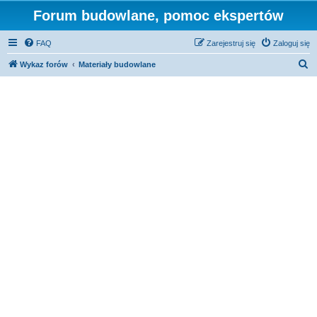
Forum budowlane, pomoc ekspertów
FAQ
Zarejestruj się
Zaloguj się
S
Wykaz forów
Materiały budowlane
z
u
k
a
j