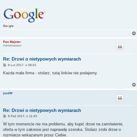
G
o
o
g
l
e
Pan Majster
Administrator
Re: Drzwi o nietypowych wymiarach
P
8 Lut 2017, o 08:01
o
s
Każda mała firma - stolarz, tutaj linków nie podajemy.
t
justiW
Re: Drzwi o nietypowych wymiarach
P
9 Paź 2017, o 11:43
o
s
W tym momencie nie ma problemu, aby kupić drzwi na zamówienie,
t
oferta w tym zakresie jest naprawdę szeroka. Stolarz zrobi drzwi o
rozmiarze wskazanym przez Ciebie.