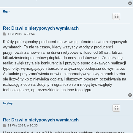
Eger
Re: Drzwi o nietypowych wymiarach
P
1 Lis 2019, o 21:54
o
s
Każdy profesjonalny producent ma w swojej ofercie drzwi o nietypowych
t
wymiarach. To nie te czasy, kiedy wszyscy wiodący producenci
przyjmowali zamówienia na drzwi nietypowe w ilości od 50 szt. lub za
kilkudziesięcioprocentową dopłatą do ceny podstawowej. Zmieniły się
realia: zwiększyła się konkurencja i przybyło sporo ciekawych realizacji
typu lofty, wymagających bardzo elastycznego podejścia do wymiarów.
Aktualnie przy zamówieniu drzwi o nienormatywnych wymiarach trzeba
się liczyć tylko z niewielką dopłatą i dłuższym okresem oczekiwania na
realizację zlecenia. Jedynym ograniczeniem mogą być względy
technologiczne, np. przeszklenia lub inne tego typu.
hayley
Re: Drzwi o nietypowych wymiarach
P
13 Wrz 2024, o 16:35
o
s