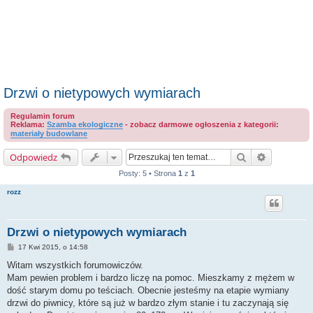
Drzwi o nietypowych wymiarach
Regulamin forum
Reklama:
Szamba ekologiczne
- zobacz darmowe ogłoszenia z kategorii:
materiały budowlane
Szukaj
Wyszukiwa
Odpowiedz
Posty: 5 • Strona
1
z
1
rozz
Drzwi o nietypowych wymiarach
P
17 Kwi 2015, o 14:58
o
s
Witam wszystkich forumowiczów.
t
Mam pewien problem i bardzo liczę na pomoc. Mieszkamy z mężem w
dość starym domu po teściach. Obecnie jesteśmy na etapie wymiany
drzwi do piwnicy, które są już w bardzo złym stanie i tu zaczynają się