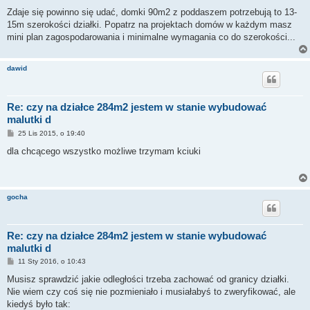
o
s
Zdaje się powinno się udać, domki 90m2 z poddaszem potrzebują to 13-
t
15m szerokości działki. Popatrz na projektach domów w każdym masz
mini plan zagospodarowania i minimalne wymagania co do szerokości...
dawid
Re: czy na działce 284m2 jestem w stanie wybudować
malutki d
P
25 Lis 2015, o 19:40
o
s
dla chcącego wszystko możliwe trzymam kciuki
t
gocha
Re: czy na działce 284m2 jestem w stanie wybudować
malutki d
P
11 Sty 2016, o 10:43
o
s
Musisz sprawdzić jakie odległości trzeba zachować od granicy działki.
t
Nie wiem czy coś się nie pozmieniało i musiałabyś to zweryfikować, ale
kiedyś było tak: