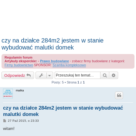
czy na działce 284m2 jestem w stanie
wybudować malutki domek
Regulamin forum
Artykuły eksperckie: -
Prawo budowlane
- zobacz firmy budowlane z kategorii:
Firmy budownictwo
SPONSOR:
Szamba kompleksowo
Szukaj
Wyszukiwa
Odpowiedz
Posty: 5 • Strona
1
z
1
maika
czy na działce 284m2 jestem w stanie wybudować
malutki domek
P
27 Paź 2015, o 23:33
o
s
witam!
t