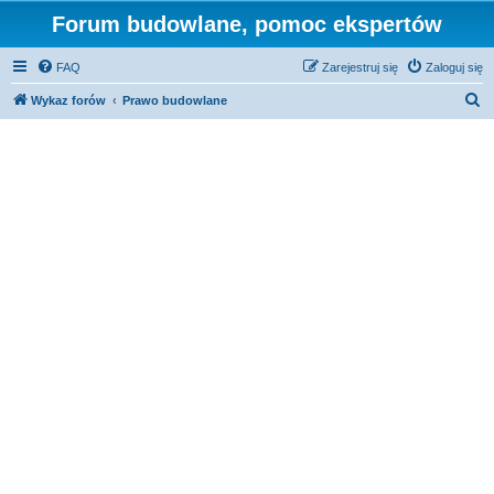
Forum budowlane, pomoc ekspertów
FAQ
Zarejestruj się
Zaloguj się
S
Wykaz forów
Prawo budowlane
z
u
k
a
j