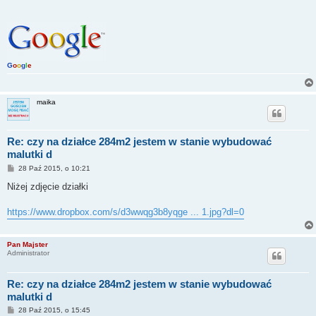
G
o
o
g
l
e
maika
Re: czy na działce 284m2 jestem w stanie wybudować
malutki d
P
28 Paź 2015, o 10:21
o
s
Niżej zdjęcie działki
t
https://www.dropbox.com/s/d3wwqg3b8yqge ... 1.jpg?dl=0
Pan Majster
Administrator
Re: czy na działce 284m2 jestem w stanie wybudować
malutki d
P
28 Paź 2015, o 15:45