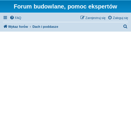
Forum budowlane, pomoc ekspertów
FAQ
Zarejestruj się
Zaloguj się
S
Wykaz forów
Dach i poddasze
z
u
k
a
j