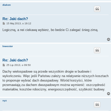
diakon
Re: Jaki dach?
P
15 Maj 2013, o 19:12
o
s
Logiczną, a nei ciekawą wybierz, bo bedzie Ci zalegać śnieg zimą.
t
Inwestor
Re: Jaki dach?
P
25 Lip 2013, o 09:50
o
s
Dachy wielospadowe są przede wszystkim drogie w budowie i
t
wykończeniu. Więc jeśli Państwu zależy na relatywnie niższych kosztach
to proponuje wybrać dach dwuspadowy. Wśród korzyści, które
przemawiają za dachem dwuspadowym można wymienić: oszczędność
materiałów, kosztów robocizny, energooszczędność, szybkość budowy.
xyz