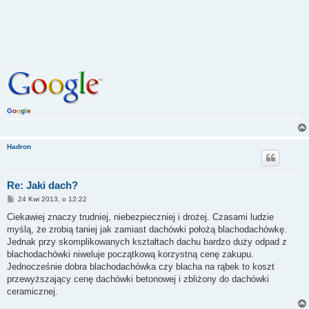
G
o
o
g
l
e
Hadron
Re: Jaki dach?
P
24 Kwi 2013, o 12:22
o
s
Ciekawiej znaczy trudniej, niebezpieczniej i drożej. Czasami ludzie
t
myślą, że zrobią taniej jak zamiast dachówki położą blachodachówkę.
Jednak przy skomplikowanych kształtach dachu bardzo duży odpad z
blachodachówki niweluje początkową korzystną cenę zakupu.
Jednocześnie dobra blachodachówka czy blacha na rąbek to koszt
przewyższający cenę dachówki betonowej i zbliżony do dachówki
ceramicznej.