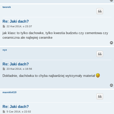
tworek
Re: Jaki dach?
P
22 Kwi 2014, o 23:37
o
s
jak klasc to tylko dachowke, tylko kwestia budzetu czy cementowa czy
t
ceramiczna ale najlepiej ceramike
xyz
Re: Jaki dach?
P
23 Kwi 2014, o 16:56
o
s
Dokładnie, dachówka to chyba najbardziej wytrzymały materiał
t
marekk410
Re: Jaki dach?
P
5 Cze 2014, o 22:02