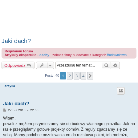
Jaki dach?
Regulamin forum
Artykuły eksperckie -
dachy
- zobacz firmy budowlane z kategorii:
Budownictwo
Szukaj
Wyszukiwa
Odpowiedz
1
2
3
4
Następna
Posty: 40
Tarsylia
Jaki dach?
P
27 Lut 2013, o 22:58
o
s
Witam,
t
powoli z mężem przymierzamy się do budowy własnego gniazdka. Jak na
razie przeglądamy gotowe projekty domów. Z reguły zgadzamy się ze
sobą. Mamy podobne oczekiwania co do rozstawu pokoi, ich metrażu,