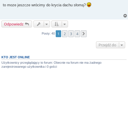
o
s
to moze jeszcze wrócimy do krycia dachu słomą?
t
Odpowiedz
1
2
3
4
Następna
Posty: 40
Przejdź do
KTO JEST ONLINE
Użytkownicy przeglądający to forum: Obecnie na forum nie ma żadnego
zarejestrowanego użytkownika i 0 gości