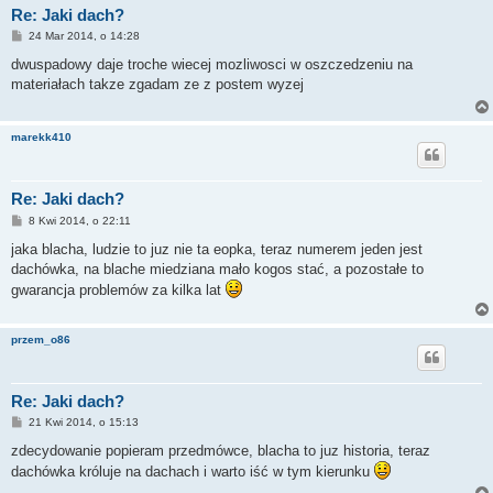
Re: Jaki dach?
P
24 Mar 2014, o 14:28
o
s
dwuspadowy daje troche wiecej mozliwosci w oszczedzeniu na
t
materiałach takze zgadam ze z postem wyzej
marekk410
Re: Jaki dach?
P
8 Kwi 2014, o 22:11
o
s
jaka blacha, ludzie to juz nie ta eopka, teraz numerem jeden jest
t
dachówka, na blache miedziana mało kogos stać, a pozostałe to
gwarancja problemów za kilka lat
przem_o86
Re: Jaki dach?
P
21 Kwi 2014, o 15:13
o
s
zdecydowanie popieram przedmówce, blacha to juz historia, teraz
t
dachówka króluje na dachach i warto iść w tym kierunku