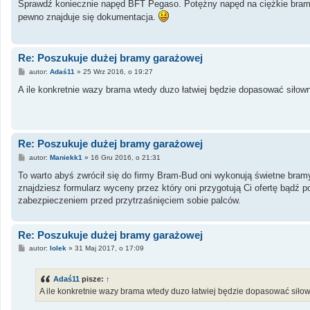
s
Sprawdź koniecznie napęd BFT Pegaso. Potężny napęd na ciężkie bramy
t
pewno znajduje się dokumentacja.
Re: Poszukuje dużej bramy garażowej
P
autor:
Adaś11
»
25 Wrz 2016, o 19:27
o
s
A ile konkretnie wazy brama wtedy duzo łatwiej będzie dopasować siłown
t
Re: Poszukuje dużej bramy garażowej
P
autor:
Maniekk1
»
16 Gru 2016, o 21:31
o
s
To warto abyś zwrócił się do firmy Bram-Bud oni wykonują świetne bram
t
znajdziesz formularz wyceny przez który oni przygotują Ci ofertę bądź 
zabezpieczeniem przed przytrzaśnięciem sobie palców.
Re: Poszukuje dużej bramy garażowej
P
autor:
lolek
»
31 Maj 2017, o 17:09
o
s
t
Adaś11
pisze:
↑
A ile konkretnie wazy brama wtedy duzo łatwiej będzie dopasować siłow