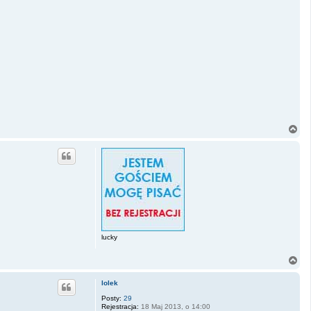
N
a
g
ó
r
ę
lucky
N
a
g
lolek
ó
r
Posty:
29
Rejestracja:
18 Maj 2013, o 14:00
ę