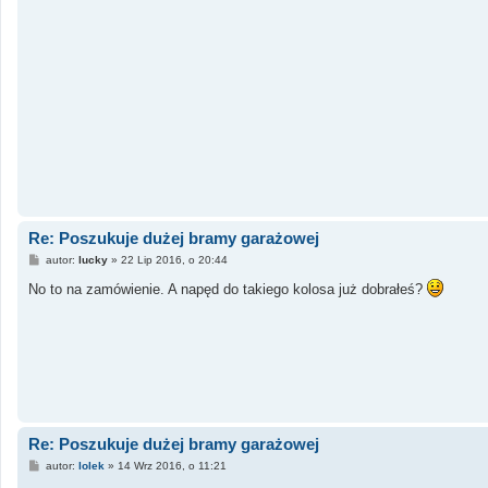
Re: Poszukuje dużej bramy garażowej
P
autor:
lucky
»
22 Lip 2016, o 20:44
o
s
No to na zamówienie. A napęd do takiego kolosa już dobrałeś?
t
Re: Poszukuje dużej bramy garażowej
P
autor:
lolek
»
14 Wrz 2016, o 11:21
o