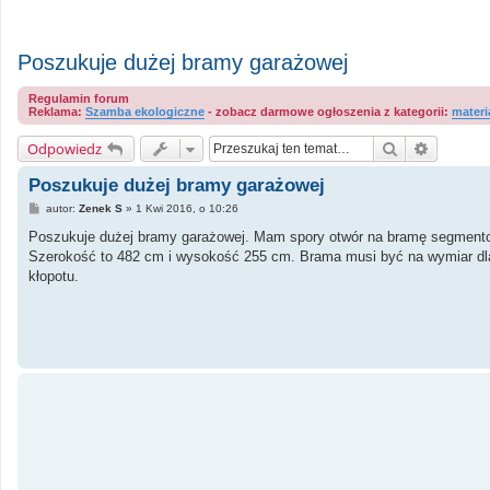
Poszukuje dużej bramy garażowej
Regulamin forum
Reklama:
Szamba ekologiczne
- zobacz darmowe ogłoszenia z kategorii:
materi
Szukaj
Wyszuki
Odpowiedz
Poszukuje dużej bramy garażowej
P
autor:
Zenek S
»
1 Kwi 2016, o 10:26
o
s
Poszukuje dużej bramy garażowej. Mam spory otwór na bramę segmentow
t
Szerokość to 482 cm i wysokość 255 cm. Brama musi być na wymiar dl
kłopotu.