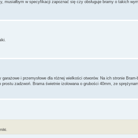
, musiałbym w specyfikacji zapoznać się czy obsługuje bramy o takich wym
iki.
y garażowe i przemysłowe dla różnej wielkości otworów. Na ich stronie Bram
po prostu zadzwoń. Brama świetnie izolowana o grubości 40mm, ze sprężynami 
niki.