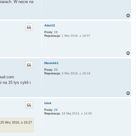
iarach. W necie na
N
a
g
Adaś11
ó
r
Posty:
19
Rejestracja:
1 Wrz 2016, o 18:57
ę
N
a
g
Maniekk1
ó
r
Posty:
23
Rejestracja:
3 Wrz 2016, o 19:18
ę
-bud.com
na 15 tys cykli i
N
a
g
lolek
ó
r
Posty:
29
Rejestracja:
18 Maj 2013, o 14:00
ę
25 Wrz 2016, o 19:27