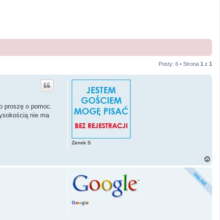
Posty: 6 • Strona
1
z
1
o proszę o pomoc.
ysokością nie ma
Zenek S
N
a
g
ó
r
ę
G
o
o
g
l
e