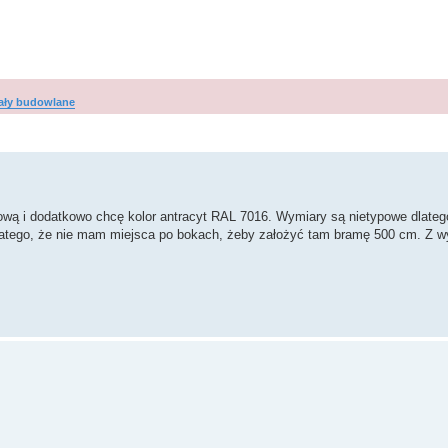
ały budowlane
wanie zaawansowane
ą i dodatkowo chcę kolor antracyt RAL 7016. Wymiary są nietypowe dlateg
atego, że nie mam miejsca po bokach, żeby założyć tam bramę 500 cm. Z w