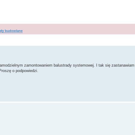
ały budowlane
wanie zaawansowane
 samodzielnym zamontowaniem balustrady systemowej. I tak się zastanawiam 
Proszę o podpowiedzi.