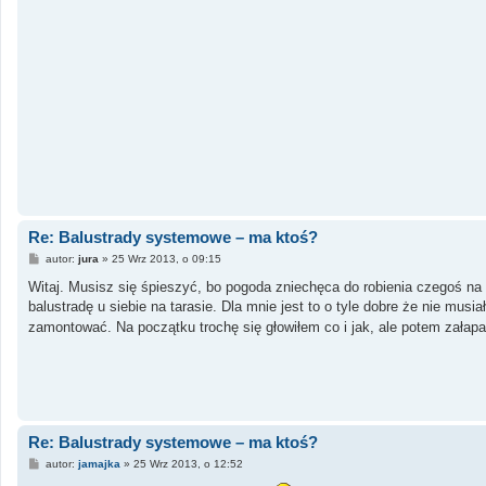
Re: Balustrady systemowe – ma ktoś?
P
autor:
jura
»
25 Wrz 2013, o 09:15
o
s
Witaj. Musisz się śpieszyć, bo pogoda zniechęca do robienia czegoś na
t
balustradę u siebie na tarasie. Dla mnie jest to o tyle dobre że nie mu
zamontować. Na początku trochę się głowiłem co i jak, ale potem zała
Re: Balustrady systemowe – ma ktoś?
P
autor:
jamajka
»
25 Wrz 2013, o 12:52
o