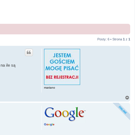
Posty: 6 • Strona
1
z
1
na ile są
mariano
N
a
g
ó
r
ę
G
o
o
g
l
e