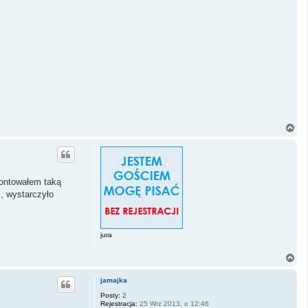
N
a
g
ó
r
ę
montowałem taką
l, wystarczyło
jura
N
a
g
jamajka
ó
r
Posty:
2
Rejestracja:
25 Wrz 2013, o 12:46
ę