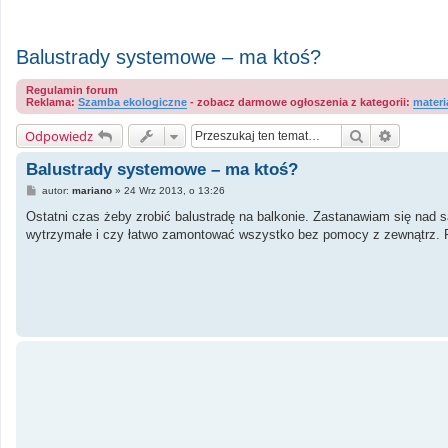
Balustrady systemowe – ma ktoś?
Regulamin forum
Reklama:
Szamba ekologiczne
- zobacz darmowe ogłoszenia z kategorii:
materi
Szukaj
Wyszuki
Odpowiedz
Balustrady systemowe – ma ktoś?
P
autor:
mariano
»
24 Wrz 2013, o 13:26
o
s
Ostatni czas żeby zrobić balustradę na balkonie. Zastanawiam się nad
t
wytrzymałe i czy łatwo zamontować wszystko bez pomocy z zewnątrz. 