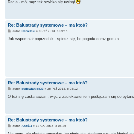
s
Racja - mój mąż też szybko się uwinął
t
Re: Balustrady systemowe – ma ktoś?
P
autor:
Danielski
»
8 Paź 2013, o 09:15
o
s
Jak wspomniał poprzednik - spiesz się, bo pogoda coraz gorsza
t
Re: Balustrady systemowe – ma ktoś?
P
autor:
budowlaniec33
»
26 Paź 2014, o 04:12
o
s
O też się zastanawiam, więc z zaciekawieniem podłączam się do pytani
t
Re: Balustrady systemowe – ma ktoś?
P
autor:
Adaś11
»
13 Gru 2016, o 04:25
o
s
Nie mam, ale chętnie sprawdzę, bo nigdy nie wiadomo czy się kiedyś n