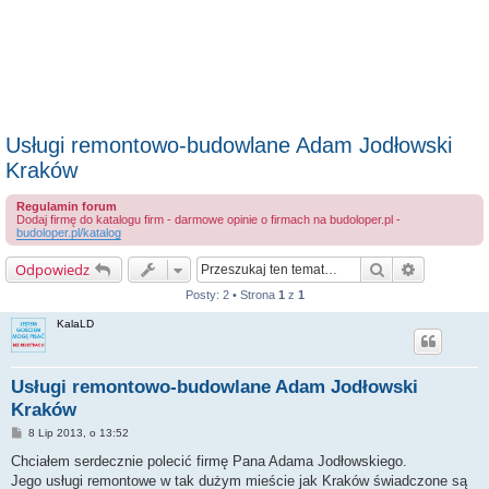
Usługi remontowo-budowlane Adam Jodłowski
Kraków
Regulamin forum
Dodaj firmę do katalogu firm - darmowe opinie o firmach na budoloper.pl -
budoloper.pl/katalog
Szukaj
Wyszukiwa
Odpowiedz
Posty: 2 • Strona
1
z
1
KalaLD
Usługi remontowo-budowlane Adam Jodłowski
Kraków
P
8 Lip 2013, o 13:52
o
s
Chciałem serdecznie polecić firmę Pana Adama Jodłowskiego.
t
Jego usługi remontowe w tak dużym mieście jak Kraków świadczone są