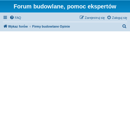
Forum budowlane, pomoc ekspertów
FAQ
Zarejestruj się
Zaloguj się
S
Wykaz forów
Firmy budowlane Opinie
z
u
k
a
j