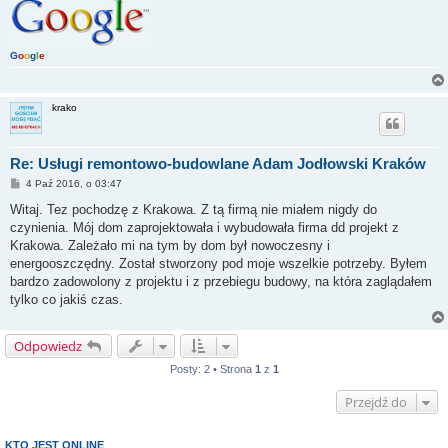
G
o
o
g
l
e
krako
Re: Usługi remontowo-budowlane Adam Jodłowski Kraków
P
4 Paź 2016, o 03:47
o
s
Witaj. Tez pochodzę z Krakowa. Z tą firmą nie miałem nigdy do
t
czynienia. Mój dom zaprojektowała i wybudowała firma dd projekt z
Krakowa. Zależało mi na tym by dom był nowoczesny i
energooszczędny. Został stworzony pod moje wszelkie potrzeby. Byłem
bardzo zadowolony z projektu i z przebiegu budowy, na która zaglądałem
tylko co jakiś czas.
Odpowiedz
Posty: 2 • Strona
1
z
1
Przejdź do
KTO JEST ONLINE