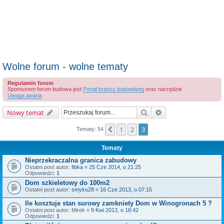
Wolne forum - wolne tematy
Regulamin forum
Sponsorem forum budowa jest
Portal branży budowlanej
oraz narzędzie
Uwaga awaria
Szukaj
Wyszukiwanie zaaw
Nowy temat
1
2
3
Poprzednia
Tematy: 54
Tematy
Nieprzekraczalna granica zabudowy
Ostatni post autor:
fibka
«
25 Cze 2014, o 21:25
Odpowiedzi:
1
Dom szkieletowy do 100m2
Ostatni post autor:
smyku28
«
16 Cze 2013, o 07:15
Ile kosztuje stan surowy zamkniety Dom w Winogronach 5 ?
Ostatni post autor:
Mirek
«
9 Kwi 2013, o 18:42
Odpowiedzi:
1