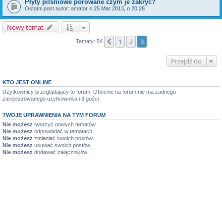
Płyty pilśniowe porowane czym je zakryć?
Ostatni post autor:
amator
«
25 Mar 2013, o 20:28
Nowy temat
1
2
3
Poprzednia
Tematy: 54
Przejdź do
KTO JEST ONLINE
Użytkownicy przeglądający to forum: Obecnie na forum nie ma żadnego
zarejestrowanego użytkownika i 3 gości
TWOJE UPRAWNIENIA NA TYM FORUM
Nie możesz
tworzyć nowych tematów
Nie możesz
odpowiadać w tematach
Nie możesz
zmieniać swoich postów
Nie możesz
usuwać swoich postów
Nie możesz
dodawać załączników