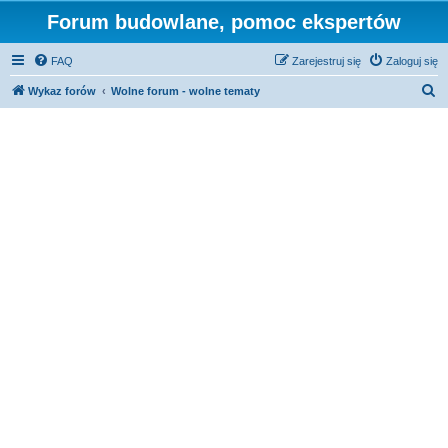
Forum budowlane, pomoc ekspertów
FAQ
Zarejestruj się
Zaloguj się
S
Wykaz forów
Wolne forum - wolne tematy
z
u
k
a
j