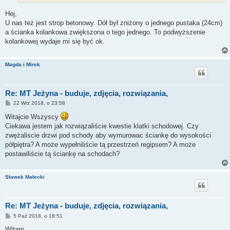
Hej,
U nas też jest strop betonowy. Dół był zniżony o jednego pustaka (24cm)
a ścianka kolankowa zwiększona o tego jednego. To podwyższenie
kolankowej wydaje mi się być ok.
Magda i Mirek
Re: MT Jeżyna - buduje, zdjęcia, rozwiązania,
P
22 Wrz 2018, o 23:58
o
s
Witajcie Wszyscy
t
Ciekawa jestem jak rozwiązaliście kwestie klatki schodowej. Czy
zwężaliscie drzwi pod schody aby wymurowac ściankę do wysokości
półpiętra? A może wypełniliście tą przestrzeń regipsem? A może
postawiliście tą ściankę na schodach?
Sławek Małecki
Re: MT Jeżyna - buduje, zdjęcia, rozwiązania,
P
5 Paź 2018, o 18:51
o
s
Witam