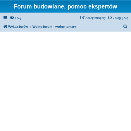
Forum budowlane, pomoc ekspertów
FAQ
Zarejestruj się
Zaloguj się
S
Wykaz forów
Wolne forum - wolne tematy
z
u
k
a
j