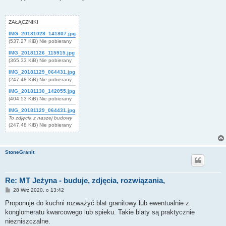
t
ZAŁĄCZNIKI
IMG_20181028_141807.jpg
(537.27 KiB) Nie pobierany
IMG_20181126_115915.jpg
(365.33 KiB) Nie pobierany
IMG_20181129_064431.jpg
(247.48 KiB) Nie pobierany
IMG_20181130_142055.jpg
(404.53 KiB) Nie pobierany
IMG_20181129_064431.jpg
To zdjęcia z naszej budowy
(247.48 KiB) Nie pobierany
StoneGranit
Re: MT Jeżyna - buduje, zdjęcia, rozwiązania,
P
28 Wrz 2020, o 13:42
o
s
Proponuje do kuchni rozważyć blat granitowy lub ewentualnie z
t
konglomeratu kwarcowego lub spieku. Takie blaty są praktycznie
niezniszczalne.