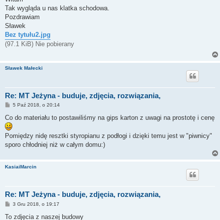
t
Tak wygląda u nas klatka schodowa.
Pozdrawiam
Sławek
Bez tytułu2.jpg
(97.1 KiB) Nie pobierany
Sławek Małecki
Re: MT Jeżyna - buduje, zdjęcia, rozwiązania,
P
5 Paź 2018, o 20:14
o
s
Co do materiału to postawiliśmy na gips karton z uwagi na prostotę i cenę
t
Pomiędzy nidę resztki styropianu z podłogi i dzięki temu jest w "piwnicy"
sporo chłodniej niż w całym domu:)
KasiaiMarcin
Re: MT Jeżyna - buduje, zdjęcia, rozwiązania,
P
3 Gru 2018, o 19:17
o
s
To zdjęcia z naszej budowy