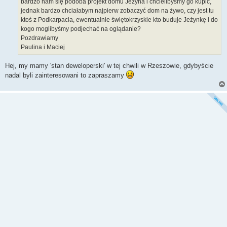
bardzo nam się podoba projekt domu Jeżyna i chcielibyśmy go kupić,
jednak bardzo chciałabym najpierw zobaczyć dom na żywo, czy jest tu
ktoś z Podkarpacia, ewentualnie świętokrzyskie kto buduje Jeżynkę i do
kogo moglibyśmy podjechać na oglądanie?
Pozdrawiamy
Paulina i Maciej
Hej, my mamy 'stan deweloperski' w tej chwili w Rzeszowie, gdybyście
nadal byli zainteresowani to zapraszamy