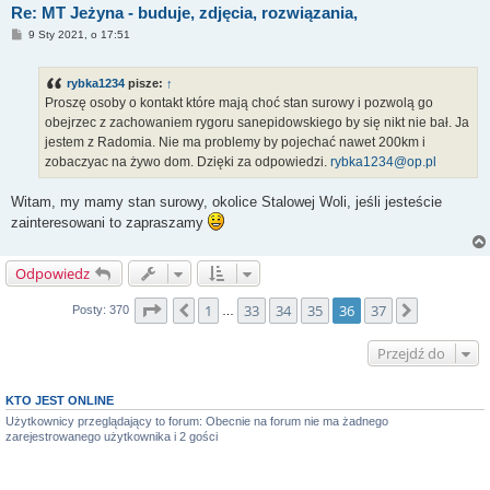
Re: MT Jeżyna - buduje, zdjęcia, rozwiązania,
P
9 Sty 2021, o 17:51
o
s
t
rybka1234
pisze:
↑
Proszę osoby o kontakt które mają choć stan surowy i pozwolą go
obejrzec z zachowaniem rygoru sanepidowskiego by się nikt nie bał. Ja
jestem z Radomia. Nie ma problemy by pojechać nawet 200km i
zobaczyac na żywo dom. Dzięki za odpowiedzi.
rybka1234@op.pl
Witam, my mamy stan surowy, okolice Stalowej Woli, jeśli jesteście
zainteresowani to zapraszamy
Odpowiedz
Strona
36
z
37
1
33
34
35
36
37
Poprzednia
Następna
Posty: 370
…
Przejdź do
KTO JEST ONLINE
Użytkownicy przeglądający to forum: Obecnie na forum nie ma żadnego
zarejestrowanego użytkownika i 2 gości