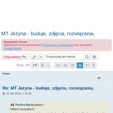
MT Jeżyna - buduje, zdjęcia, rozwiązania,
Regulamin forum
Sponsorem forum budowa jest
Portal branży budowlanej
oraz narzędzie
Uwaga awaria
Szukaj
Wyszukiwa
Odpowiedz
Strona
36
z
37
1
33
34
35
36
37
Poprzednia
Następna
Posty: 370
…
klajter
Re: MT Jeżyna - buduje, zdjęcia, rozwiązania,
P
21 Sie 2018, o 10:32
o
s
t
Paulina Maciej
pisze:
↑
Witam wszystkich,