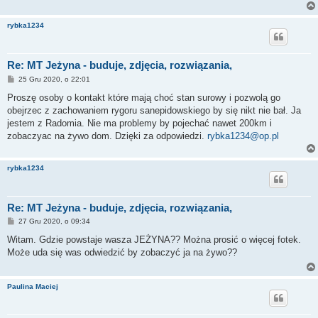
rybka1234
Re: MT Jeżyna - buduje, zdjęcia, rozwiązania,
P
25 Gru 2020, o 22:01
o
s
Proszę osoby o kontakt które mają choć stan surowy i pozwolą go
t
obejrzec z zachowaniem rygoru sanepidowskiego by się nikt nie bał. Ja
jestem z Radomia. Nie ma problemy by pojechać nawet 200km i
zobaczyac na żywo dom. Dzięki za odpowiedzi.
rybka1234@op.pl
rybka1234
Re: MT Jeżyna - buduje, zdjęcia, rozwiązania,
P
27 Gru 2020, o 09:34
o
s
Witam. Gdzie powstaje wasza JEŻYNA?? Można prosić o więcej fotek.
t
Może uda się was odwiedzić by zobaczyć ja na żywo??
Paulina Maciej