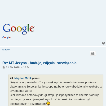
G
o
o
g
l
e
klajter
Re: MT Jeżyna - buduje, zdjęcia, rozwiązania,
P
21 Sie 2018, o 10:34
o
s
t
Magda i Mirek
pisze:
↑
Dzięki za odpowiedzi. Chcę zwiększyć ściankę kolankową ponieważ
obawiam się że po zmianie stropu na betonowy ubędzie mi wysokości z
oryginalnej wersji.
Jeśli ktoś ma betonowy drugi strop i jest po tynkach to chętnie skieruje
do niego pytanie : jaka jest wysokość ścianki i ile pustaków było
postawionych? pozdrawiam