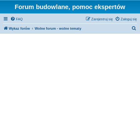
Forum budowlane, pomoc ekspertów
FAQ
Zarejestruj się
Zaloguj się
S
Wykaz forów
Wolne forum - wolne tematy
z
u
k
a
j