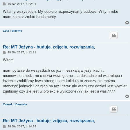
P
15 Sie 2017, o 22:31
o
s
Witamy wszystkich. My dopiero rozpoczynamy budowe. W tym roku
t
mam zamiar zrobic fundamenty.
asia i przemo
Re: MT Jeżyna - buduje, zdjęcia, rozwiązania,
P
28 Sie 2017, o 12:31
o
s
Witam
t
mam pytanie do wszystkich co już mieszkają w jeżynkach..
mianowicie chodzi mi o drzwi wewnętrzne ...a dokładnie od wiatrołapu i
łazienki zrobiliśmy lewo stronę i nam kolidują to znaczy nie można
otworzyć jednych i drugich na raz i teraz nie wiem czy gdzieś jest wymiar
zgubiony czy źle jest w projekcie wyliczone??? jak jest u was????
Czarek i Danusia
Re: MT Jeżyna - buduje, zdjęcia, rozwiązania,
P
28 Sie 2017, o 14:38
o