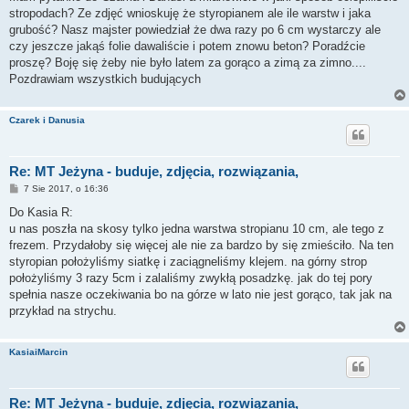
stropodach? Ze zdjęć wnioskuję że styropianem ale ile warstw i jaka
grubość? Nasz majster powiedział że dwa razy po 6 cm wystarczy ale
czy jeszcze jakąś folie dawaliście i potem znowu beton? Poradźcie
proszę? Boję się żeby nie było latem za gorąco a zimą za zimno....
Pozdrawiam wszystkich budujących
Czarek i Danusia
Re: MT Jeżyna - buduje, zdjęcia, rozwiązania,
P
7 Sie 2017, o 16:36
o
s
Do Kasia R:
t
u nas poszła na skosy tylko jedna warstwa stropianu 10 cm, ale tego z
frezem. Przydałoby się więcej ale nie za bardzo by się zmieściło. Na ten
styropian położyliśmy siatkę i zaciągneliśmy klejem. na górny strop
położyliśmy 3 razy 5cm i zalaliśmy zwykłą posadzkę. jak do tej pory
spełnia nasze oczekiwania bo na górze w lato nie jest gorąco, tak jak na
przykład na strychu.
KasiaiMarcin
Re: MT Jeżyna - buduje, zdjęcia, rozwiązania,