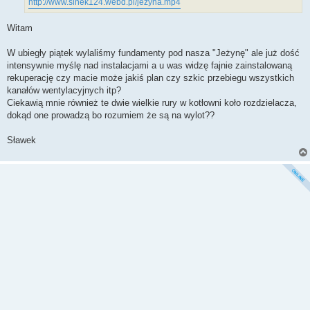
http://www.sinek124.webd.pl/jezyna.mp4
Witam
W ubiegły piątek wylaliśmy fundamenty pod nasza "Jeżynę" ale już dość
intensywnie myślę nad instalacjami a u was widzę fajnie zainstalowaną
rekuperację czy macie może jakiś plan czy szkic przebiegu wszystkich
kanałów wentylacyjnych itp?
Ciekawią mnie również te dwie wielkie rury w kotłowni koło rozdzielacza,
dokąd one prowadzą bo rozumiem że są na wylot??
Sławek