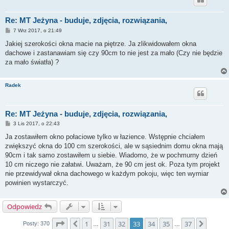
Re: MT Jeżyna - buduje, zdjęcia, rozwiązania,
P
7 Wrz 2017, o 21:49
o
s
Jakiej szerokości okna macie na piętrze. Ja zlikwidowałem okna
t
dachowe i zastanawiam się czy 90cm to nie jest za mało (Czy nie będzie
za mało światła) ?
Radek
Re: MT Jeżyna - buduje, zdjęcia, rozwiązania,
P
3 Lis 2017, o 22:43
o
s
Ja zostawiłem okno połaciowe tylko w łazience. Wstępnie chciałem
t
zwiększyć okna do 100 cm szerokości, ale w sąsiednim domu okna mają
90cm i tak samo zostawiłem u siebie. Wiadomo, że w pochmurny dzień
10 cm niczego nie załatwi. Uważam, że 90 cm jest ok. Poza tym projekt
nie przewidywał okna dachowego w każdym pokoju, więc ten wymiar
powinien wystarczyć.
Odpowiedz
Strona
33
z
37
1
31
32
33
34
35
37
Poprzednia
Nastę
Posty: 370
…
…