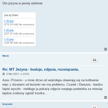
s
Oto jeżyna w jasnej odsłonie
t
ZAŁĄCZNIKI
1 (3).jpg
(170.33 KiB) Nie pobierany
1 (2).jpg
(107.31 KiB) Nie pobierany
1 (1).jpg
(138.58 KiB) Nie pobierany
Mirek
Re: MT Jeżyna - buduje, zdjęcia, rozwiązania,
P
5 Wrz 2017, o 13:51
o
s
Asia i Przemo - u mnie drzwi od wiatrołapu otwierają się na kotłownie
t
więc z drzwiami od łazienki nie ma problemu. Czarek i Danusia - bardzo
fajnie wyszło - niedługo ja pokażę zdjęcie swojego podwórka za miesiąc
będzie zrobiony ogród/ kostka...
krzysiek