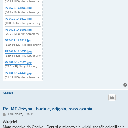
(48.99 KiB) Nie pobierany
P70629-141543.jpg
(44.89 KiB) Nie pobierany
P70629-141513.jpg
(100.65 KiB) Nie pobierany
P70629-141501.jpg
(79.22 KiB) Nie pobierany
P70628-182911.jpg
(139.66 KiB) Nie pobierany
P70621-124053.jpg
(139.84 KiB) Nie pobierany
P70606-144524.jpg
(67.7 KiB) Nie pobierany
P70606-144449.jpg
(61.17 KiB) Nie pobierany
KasiaR
Re: MT Jeżyna - buduje, zdjęcia, rozwiązania,
P
1 Sie 2017, o 20:11
o
s
Witajcie!
t
Mam pytanko do Czarka i Danusi a mianowicie w jaki sposób ociepliliście