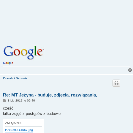
G
o
o
g
l
e
Czarek i Danusia
Re: MT Jeżyna - buduje, zdjęcia, rozwiązania,
P
3 Lip 2017, o 09:40
o
s
cześć,
t
kilka zdjęć z postępów z budowie
ZAŁĄCZNIKI
P70629-141557.jpg