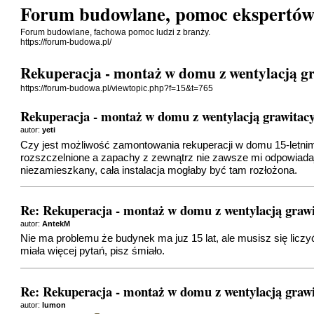
Forum budowlane, pomoc ekspertó
Forum budowlane, fachowa pomoc ludzi z branży.
https://forum-budowa.pl/
Rekuperacja - montaż w domu z wentylacją g
https://forum-budowa.pl/viewtopic.php?f=15&t=765
Rekuperacja - montaż w domu z wentylacją grawitac
autor:
yeti
Czy jest możliwość zamontowania rekuperacji w domu 15-letnim
rozszczelnione a zapachy z zewnątrz nie zawsze mi odpowiadają 
niezamieszkany, cała instalacja mogłaby być tam rozłożona.
Re: Rekuperacja - montaż w domu z wentylacją graw
autor:
AntekM
Nie ma problemu że budynek ma juz 15 lat, ale musisz się liczy
miała więcej pytań, pisz śmiało.
Re: Rekuperacja - montaż w domu z wentylacją graw
autor:
lumon