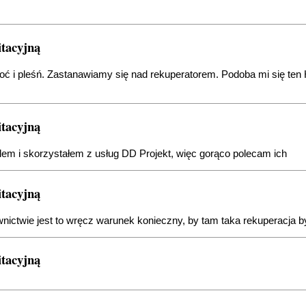
itacyjną
goć i pleśń. Zastanawiamy się nad rekuperatorem. Podoba mi się t
itacyjną
lem i skorzystałem z usług DD Projekt, więc gorąco polecam ich
itacyjną
ctwie jest to wręcz warunek konieczny, by tam taka rekuperacja by
itacyjną