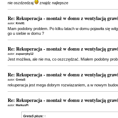
nie oszdzedzaj
znajdz najlepsze
Re: Rekuperacja - montaż w domu z wentylacją graw
autor:
Kris91
Mam podobny problem. Po kilku latach w domu pojawiła się wil
go u siebie w domu ?
Re: Rekuperacja - montaż w domu z wentylacją graw
autor:
zupazryby12
Jest możliwa, ale nie ma, co oszczędzać. Miałem podobny prob
Re: Rekuperacja - montaż w domu z wentylacją graw
autor:
GretaS
rekuperacja jest mega dobrym rozwiazaniem, a w nowym budowni
Re: Rekuperacja - montaż w domu z wentylacją graw
autor:
MarkusPi
GretaS
pisze:
↑