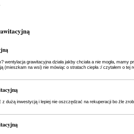
w
rawitacyjną
yjną
? wentylacja grawitacyjna działa jakby chciała a nie mogła, mamy 
(mieszkam na wsi) nie mówiąc o stratach ciepła :/ czytałem o tej r
itacyjną
ć z dużą inwestycją i lepiej nie oszczędzać na rekuperacji bo źle z
itacyjną