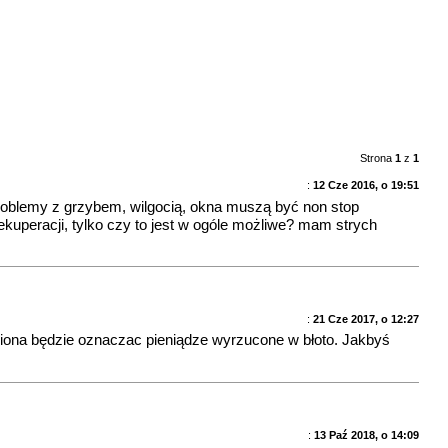
Strona
1
z
1
:
12 Cze 2016, o 19:51
problemy z grzybem, wilgocią, okna muszą być non stop
ekuperacji, tylko czy to jest w ogóle możliwe? mam strych
:
21 Cze 2017, o 12:27
robiona będzie oznaczac pieniądze wyrzucone w błoto. Jakbyś
:
13 Paź 2018, o 14:09