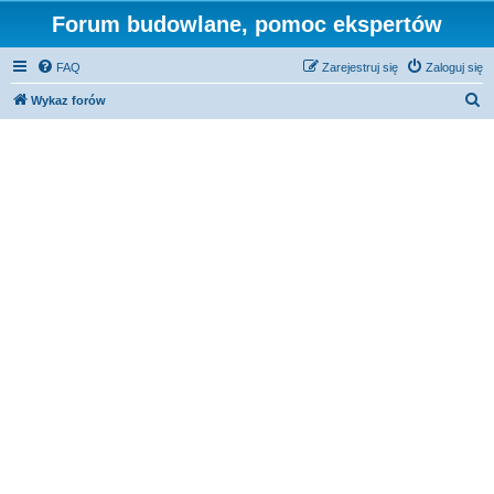
Forum budowlane, pomoc ekspertów
FAQ
Zarejestruj się
Zaloguj się
S
Wykaz forów
z
u
k
a
j