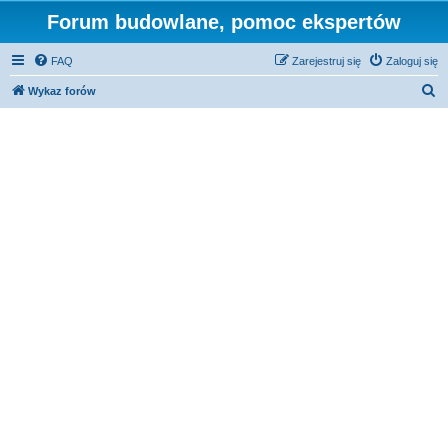
Forum budowlane, pomoc ekspertów
FAQ
Zarejestruj się
Zaloguj się
S
Wykaz forów
z
u
k
a
j