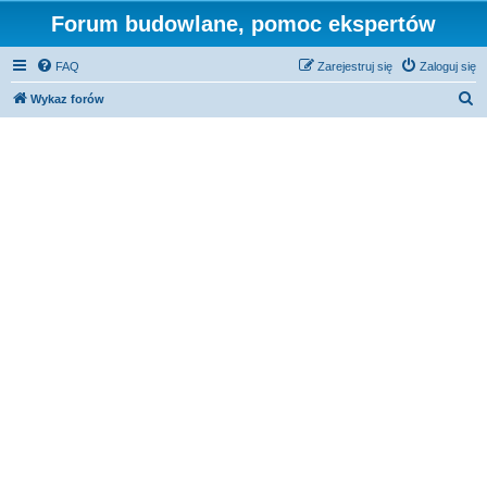
Forum budowlane, pomoc ekspertów
FAQ
Zarejestruj się
Zaloguj się
S
Wykaz forów
z
u
k
a
j