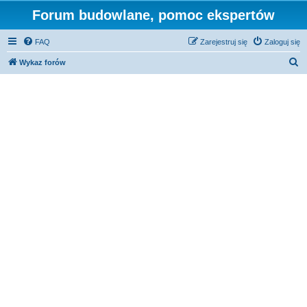
Forum budowlane, pomoc ekspertów
FAQ
Zarejestruj się
Zaloguj się
S
Wykaz forów
z
u
k
a
j