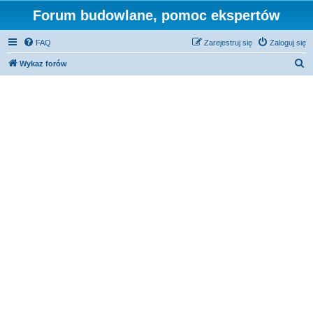
Forum budowlane, pomoc ekspertów
FAQ
Zarejestruj się
Zaloguj się
S
Wykaz forów
z
u
k
a
j