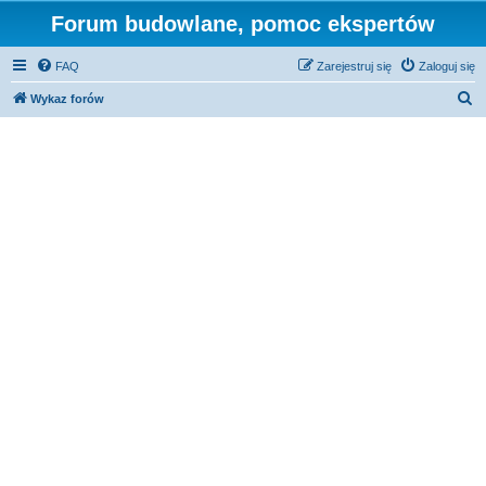
Forum budowlane, pomoc ekspertów
FAQ
Zarejestruj się
Zaloguj się
S
Wykaz forów
z
u
k
a
j