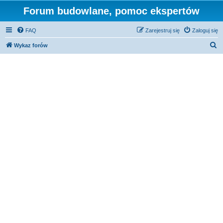
Forum budowlane, pomoc ekspertów
FAQ
Zarejestruj się
Zaloguj się
S
Wykaz forów
z
u
k
a
j