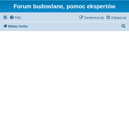
Forum budowlane, pomoc ekspertów
FAQ
Zarejestruj się
Zaloguj się
S
Wykaz forów
z
u
k
a
j