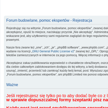
Forum budowlane, pomoc ekspertów - Rejestracja
Rejestrując się na witrynie „Forum budowlane, pomoc ekspertów”, zwanej dale
akceptujesz, opuść to miejsce, naciskając przycisk „Nie akceptuję”. Admini
wskazane jest, aby użytkownicy sami regularnie zaglądali do tego regulami
prawnymi.
Nasze fora zwane też „one”, „ich”, „je”, „phpBB software”, „www.phpbb.com”, 
wydane na licencji „
GNU General Public License v2
” zwanej też „GPL”. Opro
tekstów zamieszczanych w internecie za jego pomocą. Więcej informacji o p
Akceptujesz zakaz publikowania wypowiedzi o charakterze obraźliwym, oszc
dla ciebie całkowitym zablokowaniem dostępu do tej witryny, a twój dostaw
usunąć, zmienić, przenieść lub zamknąć każdy twój temat, post. Wyrażasz zg
„Forum budowlane, pomoc ekspertów”, ani phpBB Limited nie ponosi odpowied
Ważne
Jeśli rejestrujesz się tylko po to aby dodać byle co 
w sprawie dopuszczalnej formy szeptanki pisz 
Każdy post jest przed opublikowaniem sprawdzan