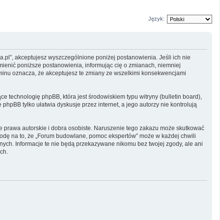
Język:
.pl”, akceptujesz wyszczególnione poniżej postanowienia. Jeśli ich nie
mienić poniższe postanowienia, informując cię o zmianach, niemniej
aminu oznacza, że akceptujesz te zmiany ze wszelkimi konsekwencjami
e technologię phpBB, która jest środowiskiem typu witryny (bulletin board),
phpBB tylko ułatwia dyskusje przez internet, a jego autorzy nie kontrolują
 prawa autorskie i dobra osobiste. Naruszenie tego zakazu może skutkować
godę na to, że „Forum budowlane, pomoc ekspertów” może w każdej chwili
nych. Informacje te nie będą przekazywane nikomu bez twojej zgody, ale ani
ch.