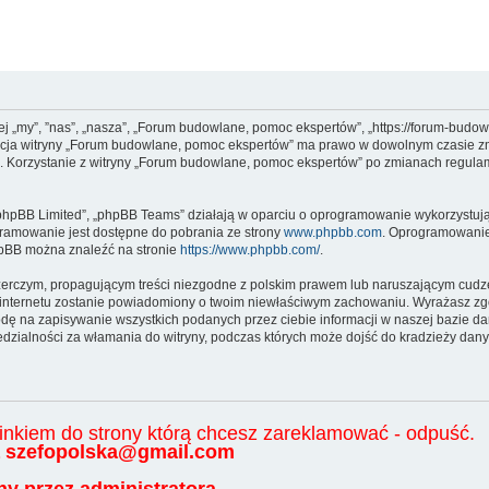
j „my”, ”nas”, „nasza”, „Forum budowlane, pomoc ekspertów”, „https://forum-budowa
stracja witryny „Forum budowlane, pomoc ekspertów” ma prawo w dowolnym czasie z
nu. Korzystanie z witryny „Forum budowlane, pomoc ekspertów” po zmianach regul
„phpBB Limited”, „phpBB Teams” działają w oparciu o oprogramowanie wykorzystując
gramowanie jest dostępne do pobrania ze strony
www.phpbb.com
. Oprogramowanie 
hpBB można znaleźć na stronie
https://www.phpbb.com/
.
zerczym, propagującym treści niezgodne z polskim prawem lub naruszającym cudze
ca internetu zostanie powiadomiony o twoim niewłaściwym zachowaniu. Wyrażasz z
odę na zapisywanie wszystkich podanych przez ciebie informacji w naszej bazie da
zialności za włamania do witryny, podczas których może dojść do kradzieży dany
z linkiem do strony którą chcesz zareklamować - odpuść.
na szefopolska@gmail.com
y przez administratora