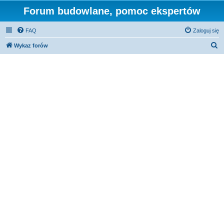
Forum budowlane, pomoc ekspertów
FAQ
Zaloguj się
S
Wykaz forów
z
u
k
a
j