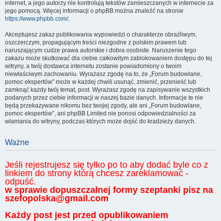
internet, a jego autorzy nie kontrolują tekstów zamieszczanych w internecie za
jego pomocą. Więcej informacji o phpBB można znaleźć na stronie
https://www.phpbb.com/
.
Akceptujesz zakaz publikowania wypowiedzi o charakterze obraźliwym,
oszczerczym, propagującym treści niezgodne z polskim prawem lub
naruszającym cudze prawa autorskie i dobra osobiste. Naruszenie tego
zakazu może skutkować dla ciebie całkowitym zablokowaniem dostępu do tej
witryny, a twój dostawca internetu zostanie powiadomiony o twoim
niewłaściwym zachowaniu. Wyrażasz zgodę na to, że „Forum budowlane,
pomoc ekspertów” może w każdej chwili usunąć, zmienić, przenieść lub
zamknąć każdy twój temat, post. Wyrażasz zgodę na zapisywanie wszystkich
podanych przez ciebie informacji w naszej bazie danych. Informacje te nie
będą przekazywane nikomu bez twojej zgody, ale ani „Forum budowlane,
pomoc ekspertów”, ani phpBB Limited nie ponosi odpowiedzialności za
włamania do witryny, podczas których może dojść do kradzieży danych.
Ważne
Jeśli rejestrujesz się tylko po to aby dodać byle co z
linkiem do strony którą chcesz zareklamować -
odpuść.
w sprawie dopuszczalnej formy szeptanki pisz na
szefopolska@gmail.com
Każdy post jest przed opublikowaniem