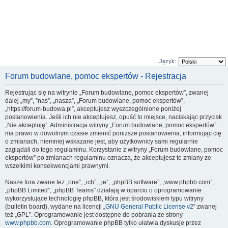
Język:
Forum budowlane, pomoc ekspertów - Rejestracja
Rejestrując się na witrynie „Forum budowlane, pomoc ekspertów”, zwanej
dalej „my”, ”nas”, „nasza”, „Forum budowlane, pomoc ekspertów”,
„https://forum-budowa.pl”, akceptujesz wyszczególnione poniżej
postanowienia. Jeśli ich nie akceptujesz, opuść to miejsce, naciskając przycisk
„Nie akceptuję”. Administracja witryny „Forum budowlane, pomoc ekspertów”
ma prawo w dowolnym czasie zmienić poniższe postanowienia, informując cię
o zmianach, niemniej wskazane jest, aby użytkownicy sami regularnie
zaglądali do tego regulaminu. Korzystanie z witryny „Forum budowlane, pomoc
ekspertów” po zmianach regulaminu oznacza, że akceptujesz te zmiany ze
wszelkimi konsekwencjami prawnymi.
Nasze fora zwane też „one”, „ich”, „je”, „phpBB software”, „www.phpbb.com”,
„phpBB Limited”, „phpBB Teams” działają w oparciu o oprogramowanie
wykorzystujące technologię phpBB, która jest środowiskiem typu witryny
(bulletin board), wydane na licencji „
GNU General Public License v2
” zwanej
też „GPL”. Oprogramowanie jest dostępne do pobrania ze strony
www.phpbb.com
. Oprogramowanie phpBB tylko ułatwia dyskusje przez