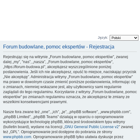
Język:
Forum budowlane, pomoc ekspertów - Rejestracja
Rejestrując się na witrynie „Forum budowlane, pomoc ekspertów”, zwanej
dalej „my”, ”nas”, „nasza”, „Forum budowlane, pomoc ekspertów”,
„https://forum-budowa.pl”, akceptujesz wyszczególnione poniżej
postanowienia. Jeśli ich nie akceptujesz, opuść to miejsce, naciskając przycisk
„Nie akceptuję”. Administracja witryny „Forum budowlane, pomoc ekspertów”
ma prawo w dowolnym czasie zmienić poniższe postanowienia, informując cię
o zmianach, niemniej wskazane jest, aby użytkownicy sami regularnie
zaglądali do tego regulaminu. Korzystanie z witryny „Forum budowlane, pomoc
ekspertów” po zmianach regulaminu oznacza, że akceptujesz te zmiany ze
wszelkimi konsekwencjami prawnymi.
Nasze fora zwane też „one”, „ich”, „je”, „phpBB software”, „www.phpbb.com”,
„phpBB Limited”, „phpBB Teams” działają w oparciu o oprogramowanie
wykorzystujące technologię phpBB, która jest środowiskiem typu witryny
(bulletin board), wydane na licencji „
GNU General Public License v2
” zwanej
też „GPL”. Oprogramowanie jest dostępne do pobrania ze strony
www.phpbb.com
. Oprogramowanie phpBB tylko ułatwia dyskusje przez