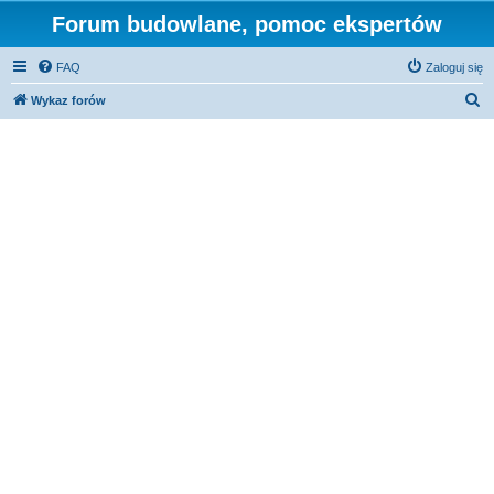
Forum budowlane, pomoc ekspertów
FAQ
Zaloguj się
S
Wykaz forów
z
u
k
a
j