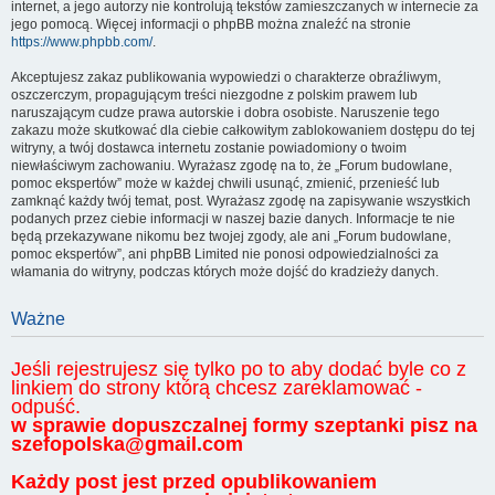
internet, a jego autorzy nie kontrolują tekstów zamieszczanych w internecie za
jego pomocą. Więcej informacji o phpBB można znaleźć na stronie
https://www.phpbb.com/
.
Akceptujesz zakaz publikowania wypowiedzi o charakterze obraźliwym,
oszczerczym, propagującym treści niezgodne z polskim prawem lub
naruszającym cudze prawa autorskie i dobra osobiste. Naruszenie tego
zakazu może skutkować dla ciebie całkowitym zablokowaniem dostępu do tej
witryny, a twój dostawca internetu zostanie powiadomiony o twoim
niewłaściwym zachowaniu. Wyrażasz zgodę na to, że „Forum budowlane,
pomoc ekspertów” może w każdej chwili usunąć, zmienić, przenieść lub
zamknąć każdy twój temat, post. Wyrażasz zgodę na zapisywanie wszystkich
podanych przez ciebie informacji w naszej bazie danych. Informacje te nie
będą przekazywane nikomu bez twojej zgody, ale ani „Forum budowlane,
pomoc ekspertów”, ani phpBB Limited nie ponosi odpowiedzialności za
włamania do witryny, podczas których może dojść do kradzieży danych.
Ważne
Jeśli rejestrujesz się tylko po to aby dodać byle co z
linkiem do strony którą chcesz zareklamować -
odpuść.
w sprawie dopuszczalnej formy szeptanki pisz na
szefopolska@gmail.com
Każdy post jest przed opublikowaniem