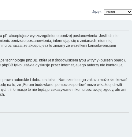
Język:
.pl”, akceptujesz wyszczególnione poniżej postanowienia. Jeśli ich nie
mienić poniższe postanowienia, informując cię o zmianach, niemniej
aminu oznacza, że akceptujesz te zmiany ze wszelkimi konsekwencjami
e technologię phpBB, która jest środowiskiem typu witryny (bulletin board),
phpBB tylko ułatwia dyskusje przez internet, a jego autorzy nie kontrolują
 prawa autorskie i dobra osobiste. Naruszenie tego zakazu może skutkować
godę na to, że „Forum budowlane, pomoc ekspertów” może w każdej chwili
nych. Informacje te nie będą przekazywane nikomu bez twojej zgody, ale ani
ch.