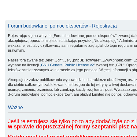
Forum budowlane, pomoc ekspertów - Rejestracja
Rejestrując się na witrynie „Forum budowlane, pomoc ekspertów”, zwanej dale
akceptujesz, opuść to miejsce, naciskając przycisk „Nie akceptuję”. Admini
wskazane jest, aby użytkownicy sami regularnie zaglądali do tego regulami
prawnymi.
Nasze fora zwane też „one”, „ich”, „je”, „phpBB software”, „www.phpbb.com”, 
wydane na licencji „
GNU General Public License v2
” zwanej też „GPL”. Opro
tekstów zamieszczanych w internecie za jego pomocą. Więcej informacji o p
Akceptujesz zakaz publikowania wypowiedzi o charakterze obraźliwym, oszc
dla ciebie całkowitym zablokowaniem dostępu do tej witryny, a twój dostaw
usunąć, zmienić, przenieść lub zamknąć każdy twój temat, post. Wyrażasz zg
„Forum budowlane, pomoc ekspertów”, ani phpBB Limited nie ponosi odpowied
Ważne
Jeśli rejestrujesz się tylko po to aby dodać byle co 
w sprawie dopuszczalnej formy szeptanki pisz 
Każdy post jest przed opublikowaniem sprawdzan