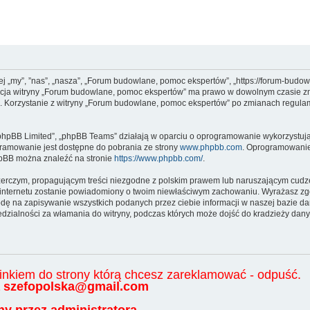
j „my”, ”nas”, „nasza”, „Forum budowlane, pomoc ekspertów”, „https://forum-budowa
stracja witryny „Forum budowlane, pomoc ekspertów” ma prawo w dowolnym czasie z
nu. Korzystanie z witryny „Forum budowlane, pomoc ekspertów” po zmianach regul
„phpBB Limited”, „phpBB Teams” działają w oparciu o oprogramowanie wykorzystując
gramowanie jest dostępne do pobrania ze strony
www.phpbb.com
. Oprogramowanie 
hpBB można znaleźć na stronie
https://www.phpbb.com/
.
zerczym, propagującym treści niezgodne z polskim prawem lub naruszającym cudze
ca internetu zostanie powiadomiony o twoim niewłaściwym zachowaniu. Wyrażasz z
odę na zapisywanie wszystkich podanych przez ciebie informacji w naszej bazie da
zialności za włamania do witryny, podczas których może dojść do kradzieży dany
z linkiem do strony którą chcesz zareklamować - odpuść.
na szefopolska@gmail.com
y przez administratora