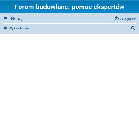
Forum budowlane, pomoc ekspertów
FAQ
Zaloguj się
S
Wykaz forów
z
u
k
a
j