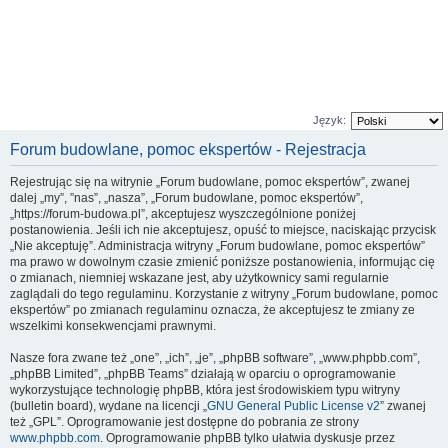
Język:
Forum budowlane, pomoc ekspertów - Rejestracja
Rejestrując się na witrynie „Forum budowlane, pomoc ekspertów”, zwanej
dalej „my”, ”nas”, „nasza”, „Forum budowlane, pomoc ekspertów”,
„https://forum-budowa.pl”, akceptujesz wyszczególnione poniżej
postanowienia. Jeśli ich nie akceptujesz, opuść to miejsce, naciskając przycisk
„Nie akceptuję”. Administracja witryny „Forum budowlane, pomoc ekspertów”
ma prawo w dowolnym czasie zmienić poniższe postanowienia, informując cię
o zmianach, niemniej wskazane jest, aby użytkownicy sami regularnie
zaglądali do tego regulaminu. Korzystanie z witryny „Forum budowlane, pomoc
ekspertów” po zmianach regulaminu oznacza, że akceptujesz te zmiany ze
wszelkimi konsekwencjami prawnymi.
Nasze fora zwane też „one”, „ich”, „je”, „phpBB software”, „www.phpbb.com”,
„phpBB Limited”, „phpBB Teams” działają w oparciu o oprogramowanie
wykorzystujące technologię phpBB, która jest środowiskiem typu witryny
(bulletin board), wydane na licencji „
GNU General Public License v2
” zwanej
też „GPL”. Oprogramowanie jest dostępne do pobrania ze strony
www.phpbb.com
. Oprogramowanie phpBB tylko ułatwia dyskusje przez