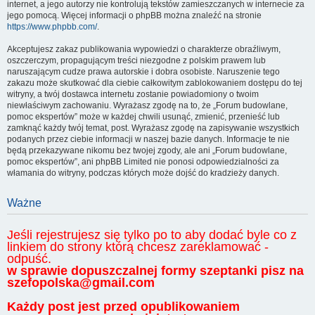
internet, a jego autorzy nie kontrolują tekstów zamieszczanych w internecie za
jego pomocą. Więcej informacji o phpBB można znaleźć na stronie
https://www.phpbb.com/
.
Akceptujesz zakaz publikowania wypowiedzi o charakterze obraźliwym,
oszczerczym, propagującym treści niezgodne z polskim prawem lub
naruszającym cudze prawa autorskie i dobra osobiste. Naruszenie tego
zakazu może skutkować dla ciebie całkowitym zablokowaniem dostępu do tej
witryny, a twój dostawca internetu zostanie powiadomiony o twoim
niewłaściwym zachowaniu. Wyrażasz zgodę na to, że „Forum budowlane,
pomoc ekspertów” może w każdej chwili usunąć, zmienić, przenieść lub
zamknąć każdy twój temat, post. Wyrażasz zgodę na zapisywanie wszystkich
podanych przez ciebie informacji w naszej bazie danych. Informacje te nie
będą przekazywane nikomu bez twojej zgody, ale ani „Forum budowlane,
pomoc ekspertów”, ani phpBB Limited nie ponosi odpowiedzialności za
włamania do witryny, podczas których może dojść do kradzieży danych.
Ważne
Jeśli rejestrujesz się tylko po to aby dodać byle co z
linkiem do strony którą chcesz zareklamować -
odpuść.
w sprawie dopuszczalnej formy szeptanki pisz na
szefopolska@gmail.com
Każdy post jest przed opublikowaniem