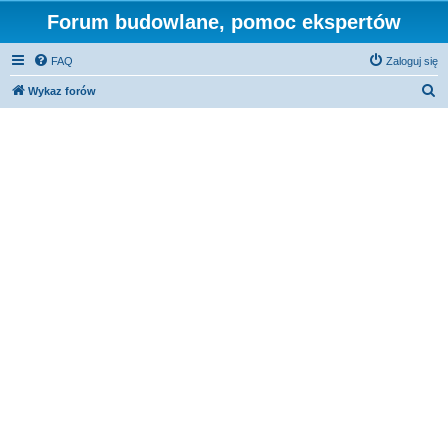
Forum budowlane, pomoc ekspertów
FAQ
Zaloguj się
S
Wykaz forów
z
u
k
a
j