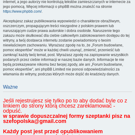
internet, a jego autorzy nie kontrolują tekstów zamieszczanych w internecie za
jego pomocą. Więcej informacji o phpBB można znaleźć na stronie
https://www.phpbb.com/
.
Akceptujesz zakaz publikowania wypowiedzi o charakterze obraźliwym,
oszczerczym, propagującym treści niezgodne z polskim prawem lub
naruszającym cudze prawa autorskie i dobra osobiste. Naruszenie tego
zakazu może skutkować dla ciebie całkowitym zablokowaniem dostępu do tej
witryny, a twój dostawca internetu zostanie powiadomiony o twoim
niewłaściwym zachowaniu. Wyrażasz zgodę na to, że „Forum budowlane,
pomoc ekspertów” może w każdej chwili usunąć, zmienić, przenieść lub
zamknąć każdy twój temat, post. Wyrażasz zgodę na zapisywanie wszystkich
podanych przez ciebie informacji w naszej bazie danych. Informacje te nie
będą przekazywane nikomu bez twojej zgody, ale ani „Forum budowlane,
pomoc ekspertów”, ani phpBB Limited nie ponosi odpowiedzialności za
włamania do witryny, podczas których może dojść do kradzieży danych.
Ważne
Jeśli rejestrujesz się tylko po to aby dodać byle co z
linkiem do strony którą chcesz zareklamować -
odpuść.
w sprawie dopuszczalnej formy szeptanki pisz na
szefopolska@gmail.com
Każdy post jest przed opublikowaniem