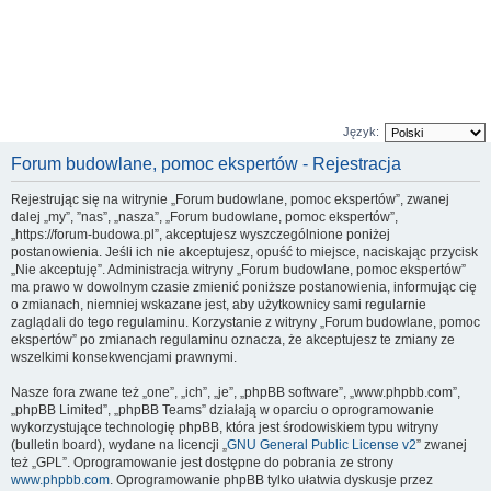
Język:
Forum budowlane, pomoc ekspertów - Rejestracja
Rejestrując się na witrynie „Forum budowlane, pomoc ekspertów”, zwanej
dalej „my”, ”nas”, „nasza”, „Forum budowlane, pomoc ekspertów”,
„https://forum-budowa.pl”, akceptujesz wyszczególnione poniżej
postanowienia. Jeśli ich nie akceptujesz, opuść to miejsce, naciskając przycisk
„Nie akceptuję”. Administracja witryny „Forum budowlane, pomoc ekspertów”
ma prawo w dowolnym czasie zmienić poniższe postanowienia, informując cię
o zmianach, niemniej wskazane jest, aby użytkownicy sami regularnie
zaglądali do tego regulaminu. Korzystanie z witryny „Forum budowlane, pomoc
ekspertów” po zmianach regulaminu oznacza, że akceptujesz te zmiany ze
wszelkimi konsekwencjami prawnymi.
Nasze fora zwane też „one”, „ich”, „je”, „phpBB software”, „www.phpbb.com”,
„phpBB Limited”, „phpBB Teams” działają w oparciu o oprogramowanie
wykorzystujące technologię phpBB, która jest środowiskiem typu witryny
(bulletin board), wydane na licencji „
GNU General Public License v2
” zwanej
też „GPL”. Oprogramowanie jest dostępne do pobrania ze strony
www.phpbb.com
. Oprogramowanie phpBB tylko ułatwia dyskusje przez