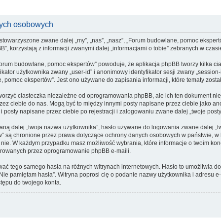
nych osobowych
stowarzyszone zwane dalej „my”, „nas”, „nasz”, „Forum budowlane, pomoc ekspertów”
korzystają z informacji zwanymi dalej „informacjami o tobie” zebranych w czasie 
Forum budowlane, pomoc ekspertów” powoduje, że aplikacja phpBB tworzy kilka cia
kator użytkownika zwany „user-id” i anonimowy identyfikator sesji zwany „session-
pomoc ekspertów”. Jest ono używane do zapisania informacji, które tematy zostały 
rzyć ciasteczka niezależne od oprogramowania phpBB, ale ich ten dokument nie 
przez ciebie do nas. Mogą być to między innymi posty napisane przez ciebie jako
posty napisane przez ciebie po rejestracji i zalogowaniu zwane dalej „twoje posty
ną dalej „twoja nazwa użytkownika”, hasło używane do logowania zwane dalej „twoj
w” są chronione przez prawa dotyczące ochrony danych osobowych w państwie, 
, czy nie. W każdym przypadku masz możliwość wybrania, które informacje o twoim k
nerowanych przez oprogramowanie phpBB e-maili.
żywać tego samego hasła na różnych witrynach internetowych. Hasło to umożliwia 
ji „Nie pamiętam hasła”. Witryna poprosi cię o podanie nazwy użytkownika i adres
tępu do twojego konta.