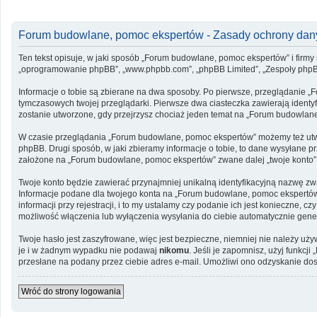
Forum budowlane, pomoc ekspertów - Zasady ochrony da
Ten tekst opisuje, w jaki sposób „Forum budowlane, pomoc ekspertów” i firmy 
„oprogramowanie phpBB”, „www.phpbb.com”, „phpBB Limited”, „Zespoły phpBB”, 
Informacje o tobie są zbierane na dwa sposoby. Po pierwsze, przeglądanie „
tymczasowych twojej przeglądarki. Pierwsze dwa ciasteczka zawierają identyfi
zostanie utworzone, gdy przejrzysz chociaż jeden temat na „Forum budowlane, 
W czasie przeglądania „Forum budowlane, pomoc ekspertów” możemy też utwo
phpBB. Drugi sposób, w jaki zbieramy informacje o tobie, to dane wysyłane 
założone na „Forum budowlane, pomoc ekspertów” zwane dalej „twoje konto” i 
Twoje konto będzie zawierać przynajmniej unikalną identyfikacyjną nazwę zwa
Informacje podane dla twojego konta na „Forum budowlane, pomoc ekspertó
informacji przy rejestracji, i to my ustalamy czy podanie ich jest konieczne
możliwość włączenia lub wyłączenia wysyłania do ciebie automatycznie ge
Twoje hasło jest zaszyfrowane, więc jest bezpieczne, niemniej nie należy u
je i w żadnym wypadku nie podawaj
nikomu
. Jeśli je zapomnisz, użyj funkc
przesłane na podany przez ciebie adres e-mail. Umożliwi ono odzyskanie dos
Wróć do strony logowania