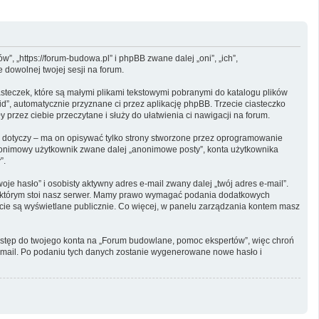
, „https://forum-budowa.pl” i phpBB zwane dalej „oni”, „ich”,
dowolnej twojej sesji na forum.
steczek, które są małymi plikami tekstowymi pobranymi do katalogu plików
id”, automatycznie przyznane ci przez aplikację phpBB. Trzecie ciasteczko
przez ciebie przeczytane i służy do ułatwienia ci nawigacji na forum.
dotyczy – ma on opisywać tylko strony stworzone przez oprogramowanie
 anonimowy użytkownik zwane dalej „anonimowe posty”, konta użytkownika
”.
e hasło” i osobisty aktywny adres e-mail zwany dalej „twój adres e-mail”.
w którym stoi nasz serwer. Mamy prawo wymagać podania dodatkowych
oncie są wyświetlane publicznie. Co więcej, w panelu zarządzania kontem masz
dostęp do twojego konta na „Forum budowlane, pomoc ekspertów”, więc chroń
u e-mail. Po podaniu tych danych zostanie wygenerowane nowe hasło i