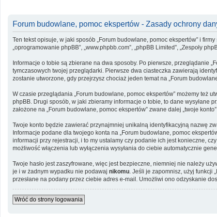
Forum budowlane, pomoc ekspertów - Zasady ochrony da
Ten tekst opisuje, w jaki sposób „Forum budowlane, pomoc ekspertów” i firmy 
„oprogramowanie phpBB”, „www.phpbb.com”, „phpBB Limited”, „Zespoły phpBB”, 
Informacje o tobie są zbierane na dwa sposoby. Po pierwsze, przeglądanie „
tymczasowych twojej przeglądarki. Pierwsze dwa ciasteczka zawierają identyfi
zostanie utworzone, gdy przejrzysz chociaż jeden temat na „Forum budowlane, 
W czasie przeglądania „Forum budowlane, pomoc ekspertów” możemy też utwo
phpBB. Drugi sposób, w jaki zbieramy informacje o tobie, to dane wysyłane 
założone na „Forum budowlane, pomoc ekspertów” zwane dalej „twoje konto” i 
Twoje konto będzie zawierać przynajmniej unikalną identyfikacyjną nazwę zwa
Informacje podane dla twojego konta na „Forum budowlane, pomoc ekspertó
informacji przy rejestracji, i to my ustalamy czy podanie ich jest konieczne
możliwość włączenia lub wyłączenia wysyłania do ciebie automatycznie ge
Twoje hasło jest zaszyfrowane, więc jest bezpieczne, niemniej nie należy u
je i w żadnym wypadku nie podawaj
nikomu
. Jeśli je zapomnisz, użyj funkc
przesłane na podany przez ciebie adres e-mail. Umożliwi ono odzyskanie dos
Wróć do strony logowania