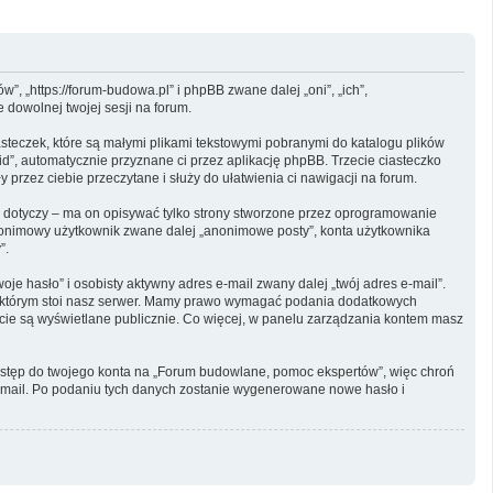
, „https://forum-budowa.pl” i phpBB zwane dalej „oni”, „ich”,
dowolnej twojej sesji na forum.
steczek, które są małymi plikami tekstowymi pobranymi do katalogu plików
id”, automatycznie przyznane ci przez aplikację phpBB. Trzecie ciasteczko
przez ciebie przeczytane i służy do ułatwienia ci nawigacji na forum.
dotyczy – ma on opisywać tylko strony stworzone przez oprogramowanie
 anonimowy użytkownik zwane dalej „anonimowe posty”, konta użytkownika
”.
e hasło” i osobisty aktywny adres e-mail zwany dalej „twój adres e-mail”.
w którym stoi nasz serwer. Mamy prawo wymagać podania dodatkowych
oncie są wyświetlane publicznie. Co więcej, w panelu zarządzania kontem masz
dostęp do twojego konta na „Forum budowlane, pomoc ekspertów”, więc chroń
u e-mail. Po podaniu tych danych zostanie wygenerowane nowe hasło i