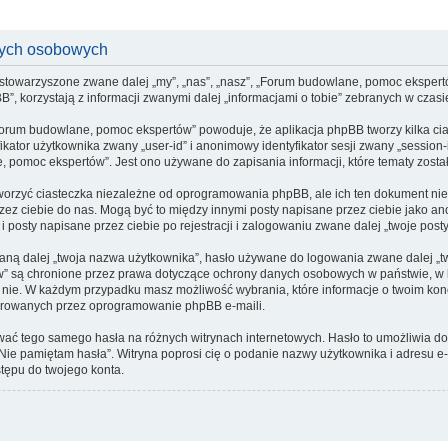
nych osobowych
stowarzyszone zwane dalej „my”, „nas”, „nasz”, „Forum budowlane, pomoc ekspertów”
korzystają z informacji zwanymi dalej „informacjami o tobie” zebranych w czasie 
Forum budowlane, pomoc ekspertów” powoduje, że aplikacja phpBB tworzy kilka cia
kator użytkownika zwany „user-id” i anonimowy identyfikator sesji zwany „session-
pomoc ekspertów”. Jest ono używane do zapisania informacji, które tematy zostały 
rzyć ciasteczka niezależne od oprogramowania phpBB, ale ich ten dokument nie 
przez ciebie do nas. Mogą być to między innymi posty napisane przez ciebie jako
posty napisane przez ciebie po rejestracji i zalogowaniu zwane dalej „twoje posty
ną dalej „twoja nazwa użytkownika”, hasło używane do logowania zwane dalej „twoj
w” są chronione przez prawa dotyczące ochrony danych osobowych w państwie, 
, czy nie. W każdym przypadku masz możliwość wybrania, które informacje o twoim k
nerowanych przez oprogramowanie phpBB e-maili.
żywać tego samego hasła na różnych witrynach internetowych. Hasło to umożliwia 
ji „Nie pamiętam hasła”. Witryna poprosi cię o podanie nazwy użytkownika i adres
tępu do twojego konta.