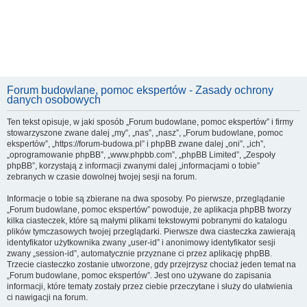
Forum budowlane, pomoc ekspertów - Zasady ochrony
danych osobowych
Ten tekst opisuje, w jaki sposób „Forum budowlane, pomoc ekspertów” i firmy
stowarzyszone zwane dalej „my”, „nas”, „nasz”, „Forum budowlane, pomoc
ekspertów”, „https://forum-budowa.pl” i phpBB zwane dalej „oni”, „ich”,
„oprogramowanie phpBB”, „www.phpbb.com”, „phpBB Limited”, „Zespoły
phpBB”, korzystają z informacji zwanymi dalej „informacjami o tobie”
zebranych w czasie dowolnej twojej sesji na forum.
Informacje o tobie są zbierane na dwa sposoby. Po pierwsze, przeglądanie
„Forum budowlane, pomoc ekspertów” powoduje, że aplikacja phpBB tworzy
kilka ciasteczek, które są małymi plikami tekstowymi pobranymi do katalogu
plików tymczasowych twojej przeglądarki. Pierwsze dwa ciasteczka zawierają
identyfikator użytkownika zwany „user-id” i anonimowy identyfikator sesji
zwany „session-id”, automatycznie przyznane ci przez aplikację phpBB.
Trzecie ciasteczko zostanie utworzone, gdy przejrzysz chociaż jeden temat na
„Forum budowlane, pomoc ekspertów”. Jest ono używane do zapisania
informacji, które tematy zostały przez ciebie przeczytane i służy do ułatwienia
ci nawigacji na forum.