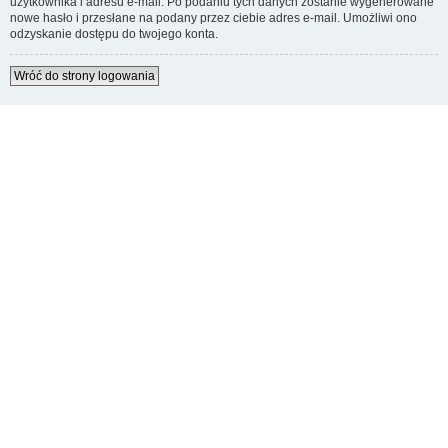
użytkownika i adresu e-mail. Po podaniu tych danych zostanie wygenerowane
nowe hasło i przesłane na podany przez ciebie adres e-mail. Umożliwi ono
odzyskanie dostępu do twojego konta.
Wróć do strony logowania