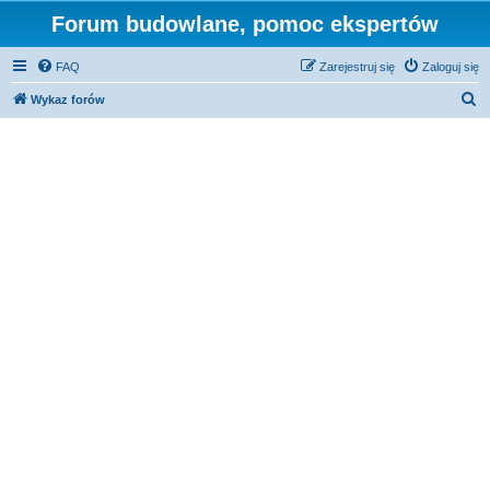
Forum budowlane, pomoc ekspertów
FAQ
Zarejestruj się
Zaloguj się
S
Wykaz forów
z
u
k
a
j