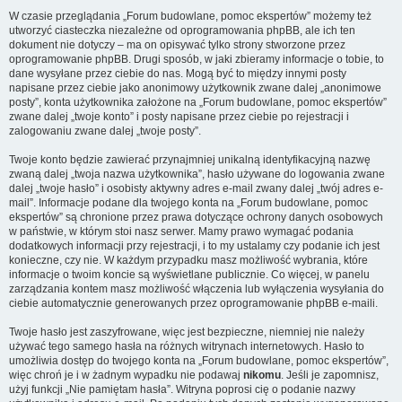
W czasie przeglądania „Forum budowlane, pomoc ekspertów” możemy też
utworzyć ciasteczka niezależne od oprogramowania phpBB, ale ich ten
dokument nie dotyczy – ma on opisywać tylko strony stworzone przez
oprogramowanie phpBB. Drugi sposób, w jaki zbieramy informacje o tobie, to
dane wysyłane przez ciebie do nas. Mogą być to między innymi posty
napisane przez ciebie jako anonimowy użytkownik zwane dalej „anonimowe
posty”, konta użytkownika założone na „Forum budowlane, pomoc ekspertów”
zwane dalej „twoje konto” i posty napisane przez ciebie po rejestracji i
zalogowaniu zwane dalej „twoje posty”.
Twoje konto będzie zawierać przynajmniej unikalną identyfikacyjną nazwę
zwaną dalej „twoja nazwa użytkownika”, hasło używane do logowania zwane
dalej „twoje hasło” i osobisty aktywny adres e-mail zwany dalej „twój adres e-
mail”. Informacje podane dla twojego konta na „Forum budowlane, pomoc
ekspertów” są chronione przez prawa dotyczące ochrony danych osobowych
w państwie, w którym stoi nasz serwer. Mamy prawo wymagać podania
dodatkowych informacji przy rejestracji, i to my ustalamy czy podanie ich jest
konieczne, czy nie. W każdym przypadku masz możliwość wybrania, które
informacje o twoim koncie są wyświetlane publicznie. Co więcej, w panelu
zarządzania kontem masz możliwość włączenia lub wyłączenia wysyłania do
ciebie automatycznie generowanych przez oprogramowanie phpBB e-maili.
Twoje hasło jest zaszyfrowane, więc jest bezpieczne, niemniej nie należy
używać tego samego hasła na różnych witrynach internetowych. Hasło to
umożliwia dostęp do twojego konta na „Forum budowlane, pomoc ekspertów”,
więc chroń je i w żadnym wypadku nie podawaj
nikomu
. Jeśli je zapomnisz,
użyj funkcji „Nie pamiętam hasła”. Witryna poprosi cię o podanie nazwy