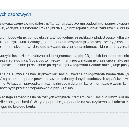
nych osobowych
stowarzyszone zwane dalej „my”, „nas”, „nasz”, „Forum budowlane, pomoc ekspertów”
korzystają z informacji zwanymi dalej „informacjami o tobie” zebranych w czasie 
Forum budowlane, pomoc ekspertów” powoduje, że aplikacja phpBB tworzy kilka cia
kator użytkownika zwany „user-id” i anonimowy identyfikator sesji zwany „session-
pomoc ekspertów”. Jest ono używane do zapisania informacji, które tematy zostały 
rzyć ciasteczka niezależne od oprogramowania phpBB, ale ich ten dokument nie 
przez ciebie do nas. Mogą być to między innymi posty napisane przez ciebie jako
posty napisane przez ciebie po rejestracji i zalogowaniu zwane dalej „twoje posty
ną dalej „twoja nazwa użytkownika”, hasło używane do logowania zwane dalej „twoj
w” są chronione przez prawa dotyczące ochrony danych osobowych w państwie, 
, czy nie. W każdym przypadku masz możliwość wybrania, które informacje o twoim k
nerowanych przez oprogramowanie phpBB e-maili.
żywać tego samego hasła na różnych witrynach internetowych. Hasło to umożliwia 
ji „Nie pamiętam hasła”. Witryna poprosi cię o podanie nazwy użytkownika i adres
tępu do twojego konta.