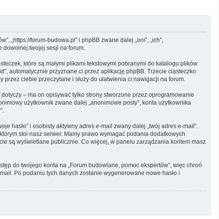
, „https://forum-budowa.pl” i phpBB zwane dalej „oni”, „ich”,
dowolnej twojej sesji na forum.
steczek, które są małymi plikami tekstowymi pobranymi do katalogu plików
id”, automatycznie przyznane ci przez aplikację phpBB. Trzecie ciasteczko
przez ciebie przeczytane i służy do ułatwienia ci nawigacji na forum.
dotyczy – ma on opisywać tylko strony stworzone przez oprogramowanie
 anonimowy użytkownik zwane dalej „anonimowe posty”, konta użytkownika
”.
e hasło” i osobisty aktywny adres e-mail zwany dalej „twój adres e-mail”.
w którym stoi nasz serwer. Mamy prawo wymagać podania dodatkowych
oncie są wyświetlane publicznie. Co więcej, w panelu zarządzania kontem masz
dostęp do twojego konta na „Forum budowlane, pomoc ekspertów”, więc chroń
u e-mail. Po podaniu tych danych zostanie wygenerowane nowe hasło i