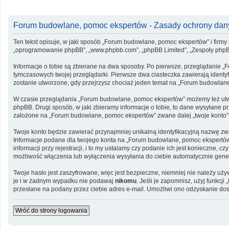
Forum budowlane, pomoc ekspertów - Zasady ochrony da
Ten tekst opisuje, w jaki sposób „Forum budowlane, pomoc ekspertów” i firmy 
„oprogramowanie phpBB”, „www.phpbb.com”, „phpBB Limited”, „Zespoły phpBB”, 
Informacje o tobie są zbierane na dwa sposoby. Po pierwsze, przeglądanie „
tymczasowych twojej przeglądarki. Pierwsze dwa ciasteczka zawierają identyfi
zostanie utworzone, gdy przejrzysz chociaż jeden temat na „Forum budowlane, 
W czasie przeglądania „Forum budowlane, pomoc ekspertów” możemy też utwo
phpBB. Drugi sposób, w jaki zbieramy informacje o tobie, to dane wysyłane 
założone na „Forum budowlane, pomoc ekspertów” zwane dalej „twoje konto” i 
Twoje konto będzie zawierać przynajmniej unikalną identyfikacyjną nazwę zwa
Informacje podane dla twojego konta na „Forum budowlane, pomoc ekspertó
informacji przy rejestracji, i to my ustalamy czy podanie ich jest konieczne
możliwość włączenia lub wyłączenia wysyłania do ciebie automatycznie ge
Twoje hasło jest zaszyfrowane, więc jest bezpieczne, niemniej nie należy u
je i w żadnym wypadku nie podawaj
nikomu
. Jeśli je zapomnisz, użyj funkc
przesłane na podany przez ciebie adres e-mail. Umożliwi ono odzyskanie dos
Wróć do strony logowania