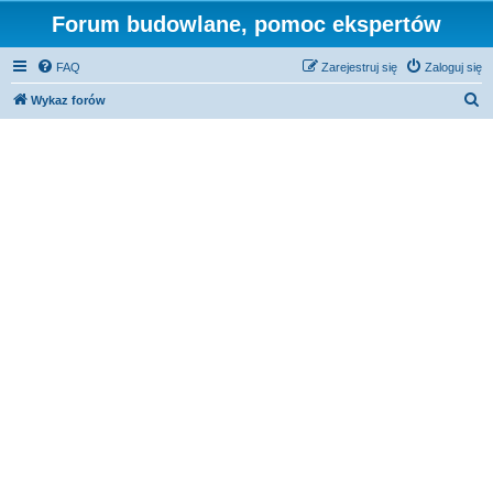
Forum budowlane, pomoc ekspertów
FAQ
Zarejestruj się
Zaloguj się
S
Wykaz forów
z
u
k
a
j