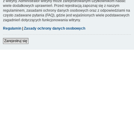
z witryny. Administrator witryny może zarejestrowanym użytkownikom nadać
wiele dodatkowych uprawnień. Przed rejestracją zapoznaj się z naszym
regulaminem, zasadami ochrony danych osobowych oraz z odpowiedziami na
często zadawane pytania (FAQ), gdzie jest wyjaśnionych wiele podstawowych
zagadnień dotyczących funkcjonowania witryny.
Regulamin
|
Zasady ochrony danych osobowych
Zarejestruj się