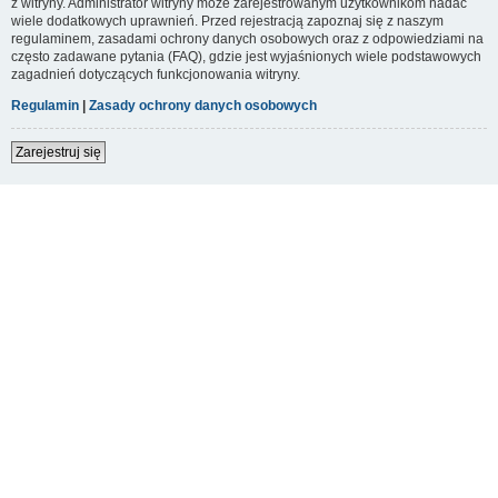
z witryny. Administrator witryny może zarejestrowanym użytkownikom nadać
wiele dodatkowych uprawnień. Przed rejestracją zapoznaj się z naszym
regulaminem, zasadami ochrony danych osobowych oraz z odpowiedziami na
często zadawane pytania (FAQ), gdzie jest wyjaśnionych wiele podstawowych
zagadnień dotyczących funkcjonowania witryny.
Regulamin
|
Zasady ochrony danych osobowych
Zarejestruj się