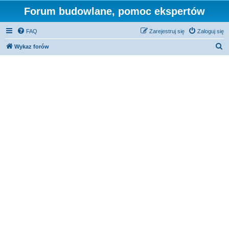
Forum budowlane, pomoc ekspertów
FAQ
Zarejestruj się
Zaloguj się
S
Wykaz forów
z
u
k
a
j