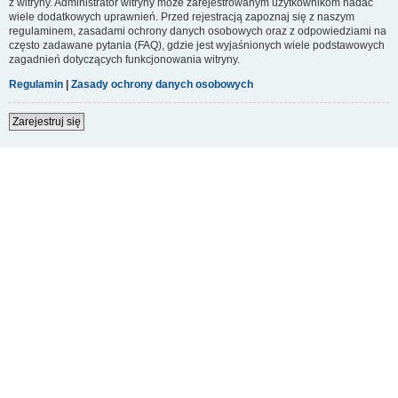
z witryny. Administrator witryny może zarejestrowanym użytkownikom nadać
wiele dodatkowych uprawnień. Przed rejestracją zapoznaj się z naszym
regulaminem, zasadami ochrony danych osobowych oraz z odpowiedziami na
często zadawane pytania (FAQ), gdzie jest wyjaśnionych wiele podstawowych
zagadnień dotyczących funkcjonowania witryny.
Regulamin
|
Zasady ochrony danych osobowych
Zarejestruj się