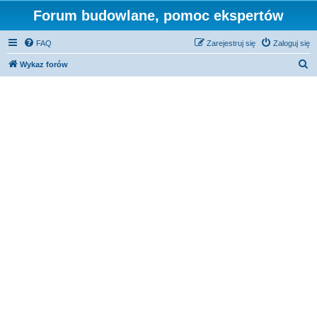
Forum budowlane, pomoc ekspertów
FAQ
Zarejestruj się
Zaloguj się
S
Wykaz forów
z
u
k
a
j