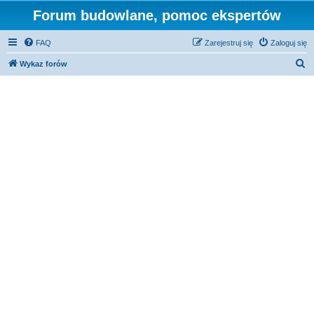
Forum budowlane, pomoc ekspertów
FAQ
Zarejestruj się
Zaloguj się
S
Wykaz forów
z
u
k
a
j