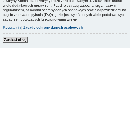
z witryny. Administrator witryny może zarejestrowanym użytkownikom nadać
wiele dodatkowych uprawnień. Przed rejestracją zapoznaj się z naszym
regulaminem, zasadami ochrony danych osobowych oraz z odpowiedziami na
często zadawane pytania (FAQ), gdzie jest wyjaśnionych wiele podstawowych
zagadnień dotyczących funkcjonowania witryny.
Regulamin
|
Zasady ochrony danych osobowych
Zarejestruj się