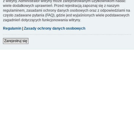
z witryny. Administrator witryny może zarejestrowanym użytkownikom nadać
wiele dodatkowych uprawnień. Przed rejestracją zapoznaj się z naszym
regulaminem, zasadami ochrony danych osobowych oraz z odpowiedziami na
często zadawane pytania (FAQ), gdzie jest wyjaśnionych wiele podstawowych
zagadnień dotyczących funkcjonowania witryny.
Regulamin
|
Zasady ochrony danych osobowych
Zarejestruj się