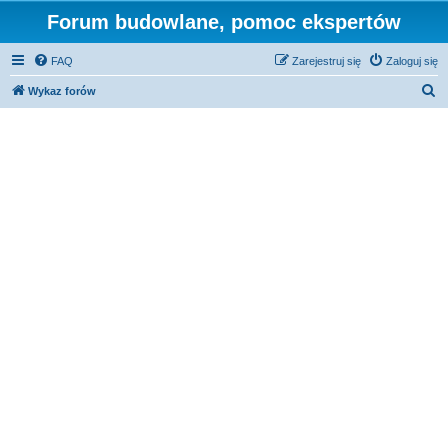
Forum budowlane, pomoc ekspertów
FAQ
Zarejestruj się
Zaloguj się
S
Wykaz forów
z
u
k
a
j