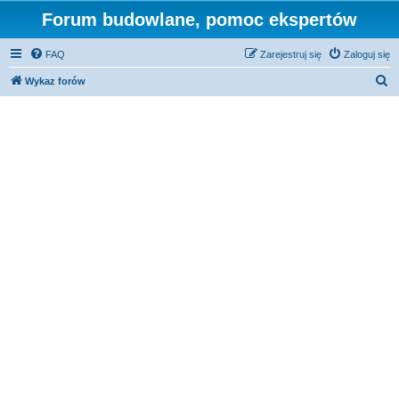
Forum budowlane, pomoc ekspertów
FAQ
Zarejestruj się
Zaloguj się
S
Wykaz forów
z
u
k
a
j