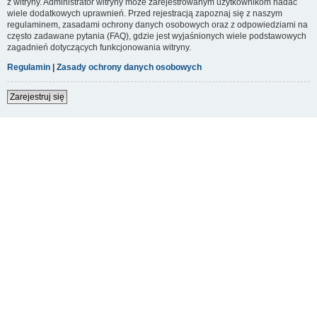
z witryny. Administrator witryny może zarejestrowanym użytkownikom nadać
wiele dodatkowych uprawnień. Przed rejestracją zapoznaj się z naszym
regulaminem, zasadami ochrony danych osobowych oraz z odpowiedziami na
często zadawane pytania (FAQ), gdzie jest wyjaśnionych wiele podstawowych
zagadnień dotyczących funkcjonowania witryny.
Regulamin
|
Zasady ochrony danych osobowych
Zarejestruj się