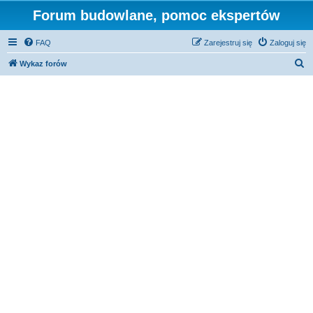
Forum budowlane, pomoc ekspertów
FAQ
Zarejestruj się
Zaloguj się
S
Wykaz forów
z
u
k
a
j