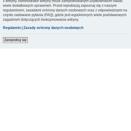
z witryny. Administrator witryny może zarejestrowanym użytkownikom nadać
wiele dodatkowych uprawnień. Przed rejestracją zapoznaj się z naszym
regulaminem, zasadami ochrony danych osobowych oraz z odpowiedziami na
często zadawane pytania (FAQ), gdzie jest wyjaśnionych wiele podstawowych
zagadnień dotyczących funkcjonowania witryny.
Regulamin
|
Zasady ochrony danych osobowych
Zarejestruj się