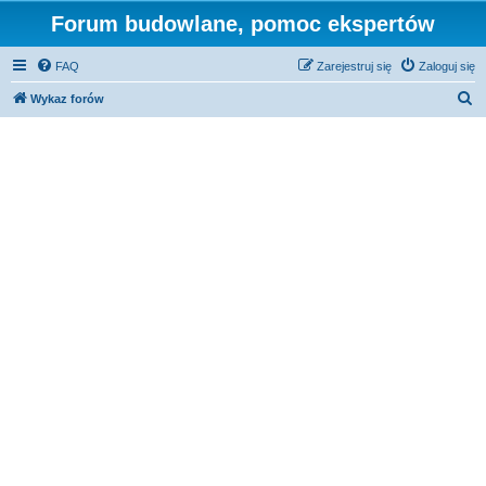
Forum budowlane, pomoc ekspertów
FAQ
Zarejestruj się
Zaloguj się
S
Wykaz forów
z
u
k
a
j