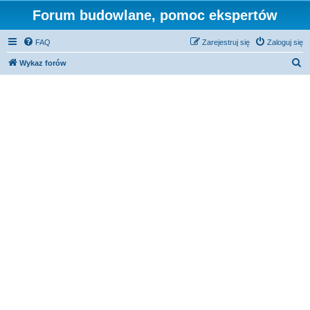
Forum budowlane, pomoc ekspertów
FAQ
Zarejestruj się
Zaloguj się
S
Wykaz forów
z
u
k
a
j