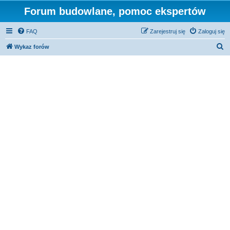
Forum budowlane, pomoc ekspertów
FAQ
Zarejestruj się
Zaloguj się
S
Wykaz forów
z
u
k
a
j